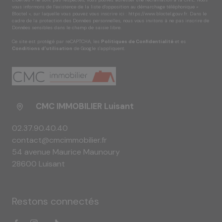
Libertés » ne sont pas respectés, vous pouvez adresser une réclamation à la CNIL. Nous
vous informons de l’existence de la liste d'opposition au démarchage téléphonique «
Bloctel », sur laquelle vous pouvez vous inscrire ici :
https://www.bloctel.gouv.fr
. Dans le
cadre de la protection des Données personnelles, nous vous invitons à ne pas inscrire de
Données sensibles dans le champ de saisie libre.
Ce site est protégé par reCAPTCHA, les
Politiques de Confidentialité
et es
Conditions d'utilisation
de Google s'appliquent.
CMC IMMOBILIER Luisant
02.37.90.40.40
contact@cmcimmobilier.fr
54 avenue Maurice Maunoury
28600 Luisant
Restons connectés