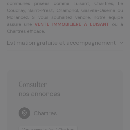
communes prisées comme Luisant, Chartres, Le
Coudray, Saint-Prest, Champhol, Gasville-Oisème ou
Morancez. Si vous souhaitez vendre, notre équipe
assure une
VENTE IMMOBILIÈRE À LUISANT
ou à
Chartres efficace.
Estimation gratuite et accompagnement
Votre bien mérite une estimation fiable, adaptée au
marché local. Nous vous offrons une ESTIMATION
GRATUITE SUR L'AGGLOMÉRATION CHARTRAINE, que
consulter
ce soit pour un appartement, un pavillon, un duplex,
nos annonces
une longère, une maison bourgeoise, un local, des
dépendances ou un terrain à bâtir.
Chartres
Grâce à notre parfaite connaissance du marché
immobilier local, nous garantissons une évaluation
Vente immobilière à Chartres
V