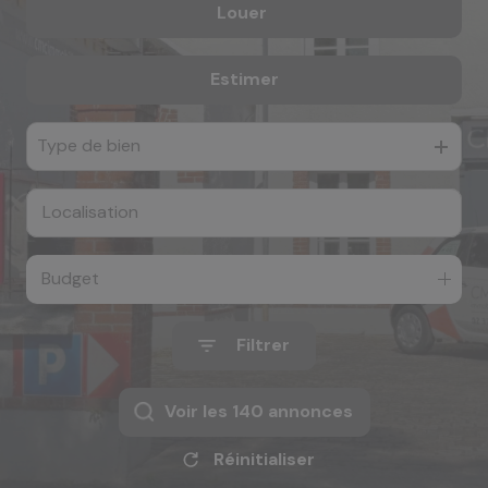
Louer
De l'ancien
e-mail
De l'immo pro
notre
Estimer
à l'année
agence
Type de bien
nos
honoraires
contact
Budget
Filtrer
Voir les
140
annonces
Réinitialiser