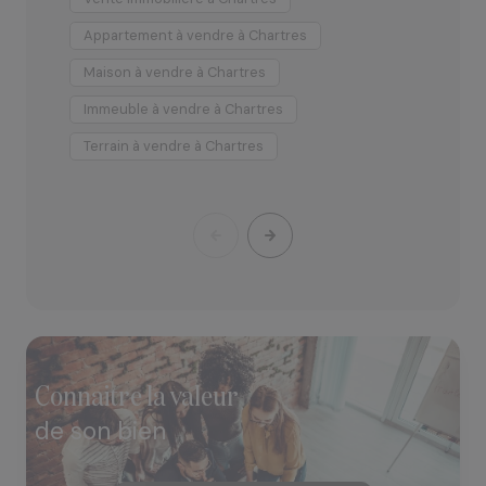
juste, et nous vous proposons un mandat de vente
sans exclusivité ainsi que des frais réduits, afin que vos
Appartement à vendre à Chartres
A
projets se réalisent dans les meilleures conditions.
Maison à vendre à Chartres
M
Immeuble à vendre à Chartres
T
Terrain à vendre à Chartres
connaitre la valeur
de son bien