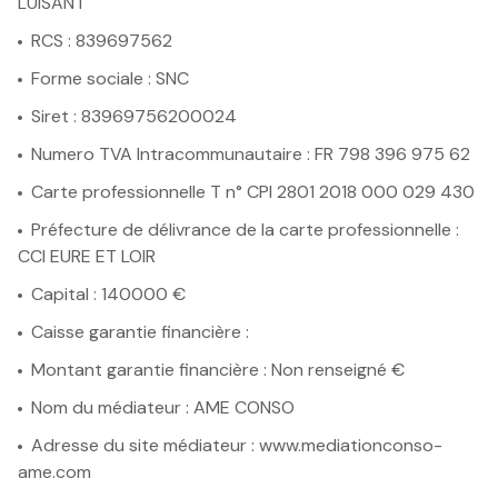
LUISANT
e-mail
RCS : 839697562
notre
Forme sociale : SNC
agence
Siret : 83969756200024
Numero TVA Intracommunautaire : FR 798 396 975 62
nos
Carte professionnelle T n° CPI 2801 2018 000 029 430
honoraires
Préfecture de délivrance de la carte professionnelle :
contact
CCI EURE ET LOIR
Capital : 140000 €
Caisse garantie financière :
Montant garantie financière : Non renseigné €
Nom du médiateur : AME CONSO
Adresse du site médiateur : www.mediationconso-
ame.com