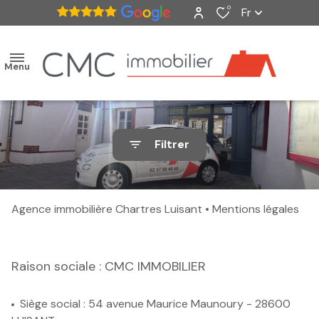
0
Fr
Menu
accueil
Filtrer
ventes
nos
Agence immobilière Chartres Luisant
Mentions légales
biens
vendus
Raison sociale : CMC IMMOBILIER
estimation
Siège social : 54 avenue Maurice Maunoury - 28600
alerte