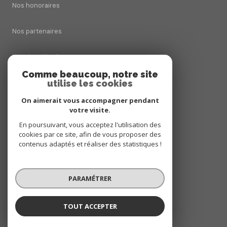
Nos honoraires
Nos partenaires
Mentions légales
Comme beaucoup, notre site
utilise les cookies
Admin
On aimerait vous accompagner pendant
Politique RGPD
votre visite.
En poursuivant, vous acceptez l'utilisation des
cookies par ce site, afin de vous proposer des
Cookies
contenus adaptés et réaliser des statistiques !
© 2026 | Tous droits réservés
PARAMÉTRER
Réalisé par
TOUT ACCEPTER