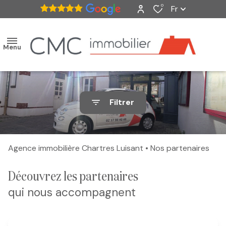
0
Fr
Menu
accueil
Filtrer
ventes
nos
Agence immobilière Chartres Luisant
Nos partenaires
biens
vendus
découvrez les partenaires
qui nous accompagnent
estimation
alerte