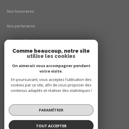
Nos honoraires
Nos partenaires
Mentions légales
Comme beaucoup, notre site
utilise les cookies
Admin
On aimerait vous accompagner pendant
Politique RGPD
votre visite.
En poursuivant, vous acceptez l'utilisation des
cookies par ce site, afin de vous proposer des
Cookies
contenus adaptés et réaliser des statistiques !
© 2026 | Tous droits réservés
PARAMÉTRER
Réalisé par
TOUT ACCEPTER