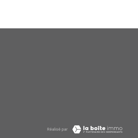
 qui reste Responsable du
ime de l'Agence / du Réseau. Elles
nformément à la loi «
position, de limitation et de
tant directement l’Agence / Le
z, après avoir contacté l'Agence /
ser une réclamation à la CNIL.
l », sur laquelle vous pouvez
nelles, nous vous invitons à ne
lisation
de Google s'appliquent.
Réalisé par