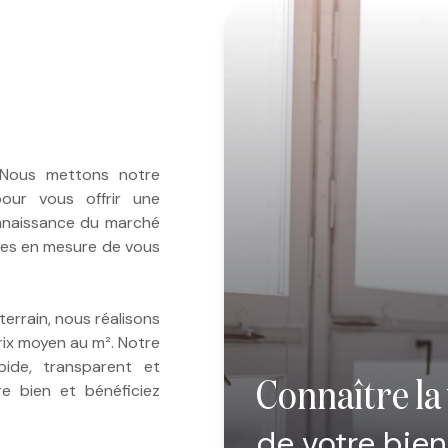
 Nous mettons notre
pour vous offrir une
onnaissance du marché
mes en mesure de vous
rrain, nous réalisons
ix moyen au m². Notre
pide, transparent et
connaître la
re bien et bénéficiez
de votre bien