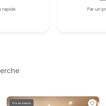
n rapide
Par un p
er mon bien
J'obtiens une estimation en 4 étape
herche
Adresse du bien *
2
3
Prix en baisse