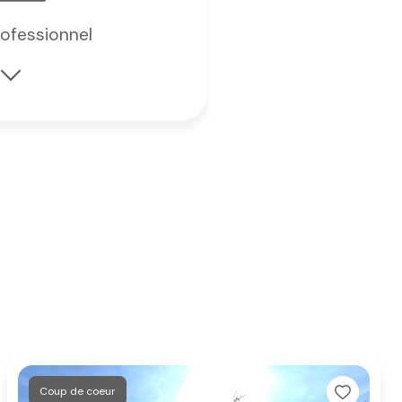
rofessionnel
s
4
Coup de coeur