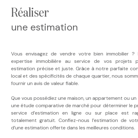
e-mail
réaliser
notre
une estimation
agence
nos
Vous envisagez de vendre votre bien immobilier ?
honoraires
expertise immobilière au service de vos projets 
estimation précise et juste. Grâce à notre parfaite c
contact
local et des spécificités de chaque quartier, nous som
fournir un avis de valeur fiable.
Que vous possédiez une maison, un appartement ou un te
une étude comparative de marché pour déterminer le pr
service d’estimation en ligne ou sur place est ra
totalement gratuit. Confiez-nous l’estimation de vot
d’une estimation offerte dans les meilleures conditions.