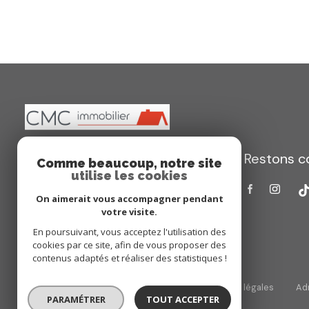
Sous-traitant du traitement pour 
Traitement de vos Données personne
sont conservées jusqu'à demande 
informatique et libertés », vous d
portabilité de vos données. Vous
Réseau. Consultez le site
https://cn
le Réseau, que vos droits « Infor
Nous vous informons de l’existenc
vous inscrire ici :
https://www.bloct
Restons c
CMC IMMOBILIER Luisant
pas inscrire de Données sensibles 
Comme beaucoup, notre site
utilise les cookies
02.37.90.40.40
Ce site est protégé par reCAPTC
On aimerait vous accompagner pendant
contact@cmcimmobilier.fr
votre visite.
54 avenue Maurice Maunoury
En poursuivant, vous acceptez l'utilisation des
28600 Luisant
cookies par ce site, afin de vous proposer des
contenus adaptés et réaliser des statistiques !
Nos honoraires
Nos partenaires
Mentions légales
Ad
PARAMÉTRER
TOUT ACCEPTER