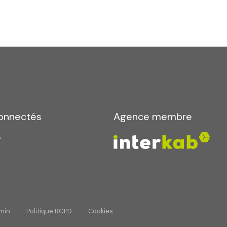
la gestion de la clientèle/prospects de l'Agence / du Réseau
lles. La base légale du traitement repose sur l'intérêt légit
de suppression et sont destinées à l'Agence / au Réseau. Co
isposez des droits d’accès, de rectification, d’effacement, d’op
 pouvez retirer votre consentement à tout moment en contac
il.fr/fr
pour plus d’informations sur vos droits. Si vous estime
matique et Libertés » ne sont pas respectés, vous pouvez adres
e de la liste d'opposition au démarchage téléphonique « Blocte
el.gouv.fr
. Dans le cadre de la protection des Données person
onnectés
Agence membre
dans le champ de saisie libre.
HA, les
Politiques de Confidentialité
et es
Conditions d'uti
min
Politique RGPD
Cookies