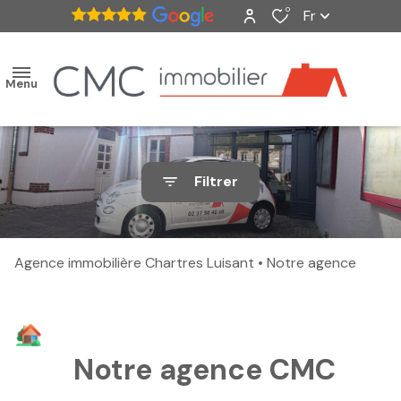
0
Fr
Menu
accueil
Filtrer
ventes
nos
Agence immobilière Chartres Luisant
Notre agence
biens
vendus
estimation
Notre agence CMC
alerte