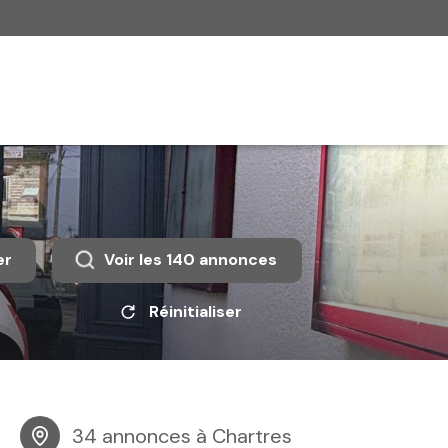
er
Voir les
140
annonces
Réinitialiser
34 annonces à Chartres