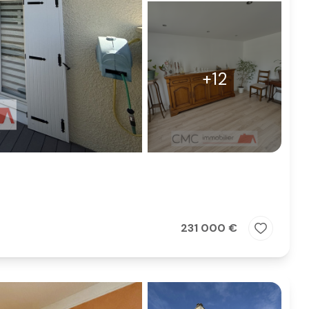
+12
231 000 €