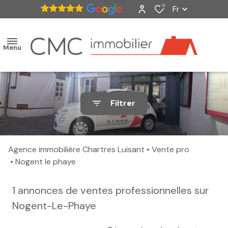
0
Fr
Menu
accueil
Filtrer
ventes
nos
Agence immobilière Chartres Luisant
Vente pro
biens
Nogent le phaye
vendus
1
annonces de ventes professionnelles sur
estimation
Nogent-Le-Phaye
alerte