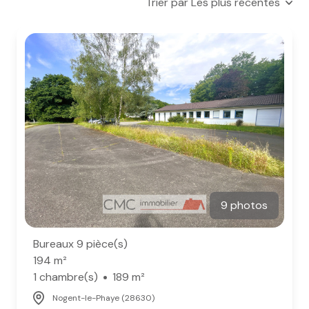
Trier par Les plus récentes
e-mail
notre
agence
nos
honoraires
contact
9 photos
Bureaux 9 pièce(s)
194 m²
1 chambre(s)
189 m²
Nogent-le-Phaye (28630)