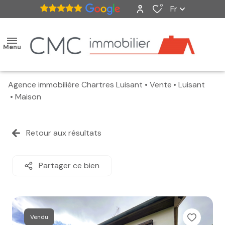
0
Fr
Menu
Agence immobilière Chartres Luisant
Vente
Luisant
accueil
Maison
ventes
Retour aux résultats
nos
biens
Partager ce bien
vendus
estimation
Vendu
alerte