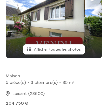
e-mail
notre
agence
nos
honoraires
Afficher toutes les photos
contact
Maison
5 pièce(s)
3 chambre(s)
85 m²
Luisant (28600)
204 750 €