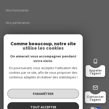
Nos honoraires
Nos partenaires
Mentions légales
Comme beaucoup, notre site
utilise les cookies
Admin
On aimerait vous accompagner pendant
Politique RGPD
votre visite.
En poursuivant, vous acceptez l'utilisation des
Appeler
cookies par ce site, afin de vous proposer des
Cookies
l'agent
contenus adaptés et réaliser des statistiques !
© 2026 | Tous droits réservés
PARAMÉTRER
Contacter
l'agent
Réalisé par
TOUT ACCEPTER