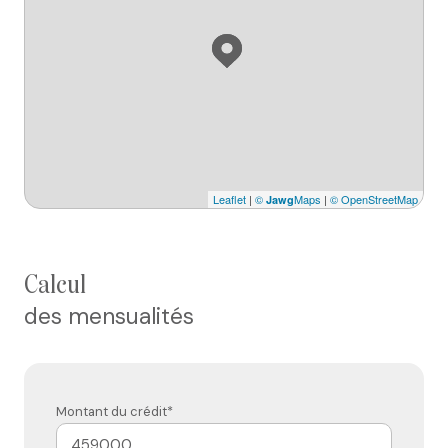
Leaflet
|
©
Maps
|
© OpenStreetMap
Jawg
calcul
des mensualités
Montant du crédit*