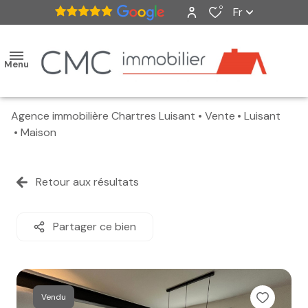
0
Fr
Menu
Agence immobilière Chartres Luisant
Vente
Luisant
accueil
Maison
ventes
Retour aux résultats
nos
biens
Partager ce bien
vendus
estimation
Vendu
alerte