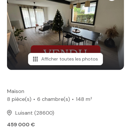
e-mail
notre
agence
nos
honoraires
Afficher toutes les photos
contact
Maison
8 pièce(s)
6 chambre(s)
148 m²
Luisant (28600)
459 000 €