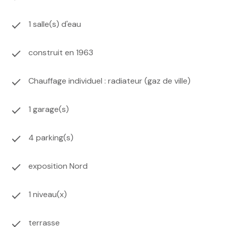
Les informations sur les risques auxquels ce bien est
1 salle(s) d'eau
exposé sont disponibles sur le site
Géorisques
construit en 1963
Chauffage individuel : radiateur (gaz de ville)
1 garage(s)
4 parking(s)
exposition Nord
1 niveau(x)
terrasse