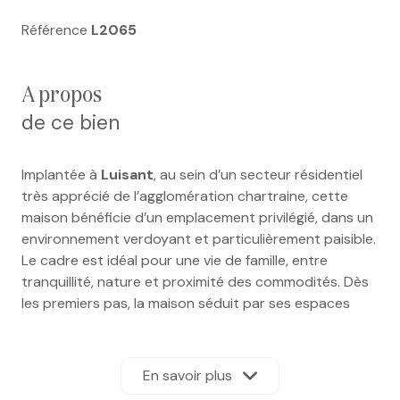
Référence
L2065
a propos
de ce bien
Implantée à
Luisant
, au sein d’un secteur résidentiel
très apprécié de l’agglomération chartraine, cette
maison bénéficie d’un emplacement privilégié, dans un
environnement verdoyant et particulièrement paisible.
Le cadre est idéal pour une vie de famille, entre
tranquillité, nature et proximité des commodités. Dès
les premiers pas, la maison séduit par ses espaces
généreux et son excellent niveau d’entretien,
témoignant d’un bien soigné avec attention. Le rez-
de-chaussée s’articule autour d’un espace de vie
En savoir plus
lumineux comprenant un séjour et une salle à manger,