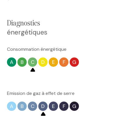
diagnostics
énergétiques
Consommation énergétique
A
B
C
D
E
F
G
Emission de gaz à effet de serre
A
B
C
D
E
F
G