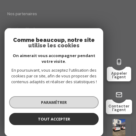
Nos partenaires
Mentions légales
Comme beaucoup, notre site
utilise les cookies
Admin
On aimerait vous accompagner pendant
Politique RGPD
votre visite.
En poursuivant, vous acceptez l'utilisation des
Appeler
cookies par ce site, afin de vous proposer des
Cookies
l'agent
contenus adaptés et réaliser des statistiques !
© 2026 | Tous droits réservés
PARAMÉTRER
Contacter
l'agent
Réalisé par
TOUT ACCEPTER
Bien VENDU
Négociatrice