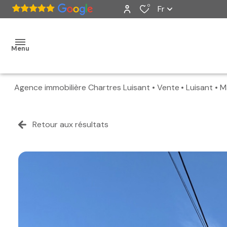
0
Fr
Menu
Agence immobilière Chartres Luisant
Vente
Luisant
M
accueil
ventes
Retour aux résultats
nos
biens
vendus
estimation
alerte