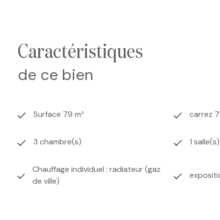
caractéristiques
de ce bien
Surface 79 m²
carrez 
3 chambre(s)
1 salle(s
Chauffage individuel : radiateur (gaz
exposit
de ville)