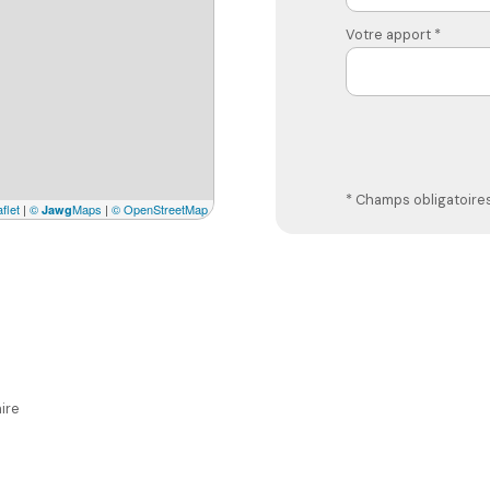
Votre apport *
* Champs obligatoire
flet
|
©
Maps
|
© OpenStreetMap
Jawg
ire