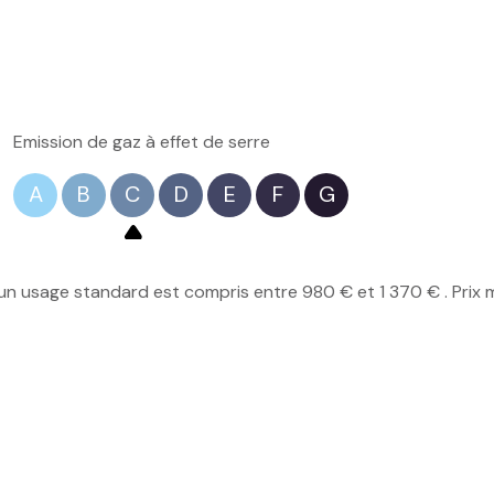
Emission de gaz à effet de serre
A
B
C
D
E
F
G
n usage standard est compris entre 980 € et 1 370 € . Prix 