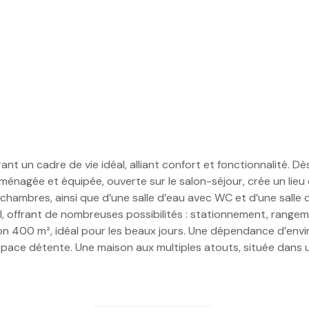
nt un cadre de vie idéal, alliant confort et fonctionnalité.
Dès
aménagée et équipée, ouverte sur le salon-séjour, crée un lieu
is chambres, ainsi que d’une salle d’eau avec WC et d’une sal
, offrant de nombreuses possibilités : stationnement, rangemen
viron 400 m², idéal pour les beaux jours. Une dépendance d’en
espace détente.
Une maison aux multiples atouts, située dans u
posé sont disponibles sur le site
Géorisques