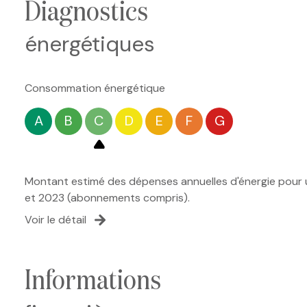
diagnostics
énergétiques
Consommation énergétique
A
B
C
D
E
F
G
Montant estimé des dépenses annuelles d'énergie pour u
et 2023 (abonnements compris).
Voir le détail
informations