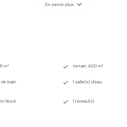
En savoir plus
79 m²
terrain 400 m²
) de bain
1 salle(s) d'eau
ion Nord
1 niveau(x)