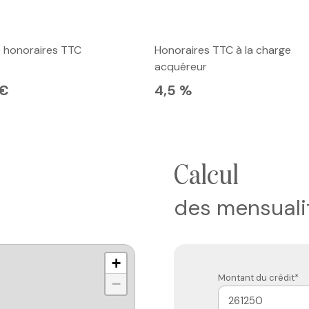
e honoraires TTC
Honoraires TTC à la charge
acquéreur
 €
4,5 %
calcul
des mensuali
+
Montant du crédit*
−