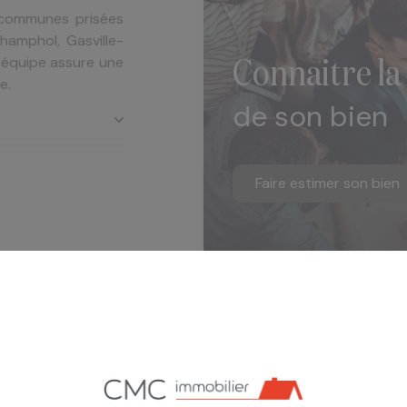
 communes prisées
hamphol, Gasville-
 équipe assure une
connaitre la
e.
de son bien
Faire estimer son bien
marché local. Nous
L'AGGLOMÉRATION
villon, un duplex,
dépendances ou un
bilier local, nous
oposons un mandat
afin que vos projets