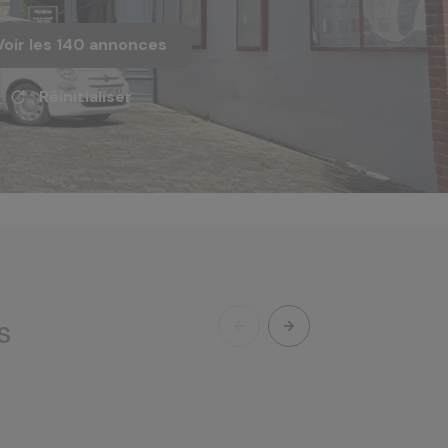
Voir les
140
annonces
Réinitialiser
s