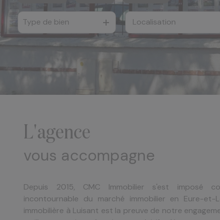
e-mail
Type de bien
De l'ancien
à l'année
notre
De l'immo pro
agence
nos
honoraires
contact
l'agence
vous accompagne
Depuis 2015, CMC Immobilier s'est imposé 
incontournable du marché immobilier en Eure-et-L
immobilière à Luisant est la preuve de notre engagemen