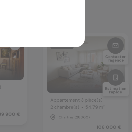
Nouveauté
Contacter
l'agence
)
Estimation
rapide
²
Appartement 3 pièce(s)
2 chambre(s)
54.79 m²
89 900 €
Chartres (28000)
106 000 €