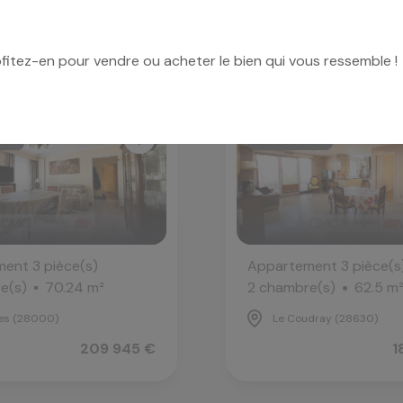
ofitez-en pour vendre ou acheter le bien qui vous ressemble !
isse
Prix en baisse
ent 3 pièce(s)
Appartement 3 pièce(s
e(s)
70.24 m²
2 chambre(s)
62.5 m
es (28000)
Le Coudray (28630)
209 945 €
1