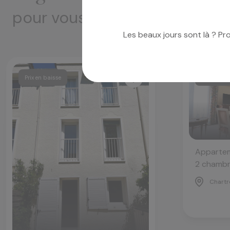
pour vous
Les beaux jours sont là ? Pr
Prix en baisse
Prix en ba
Appartem
2 chambr
Chartr