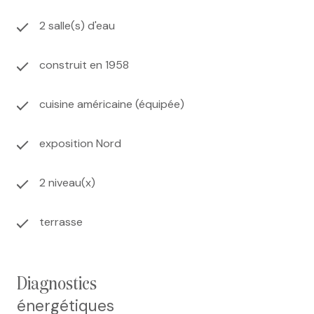
Les informations sur les risques auxquels ce bien est
2 salle(s) d'eau
exposé sont disponibles sur le site
Géorisques
construit en 1958
cuisine américaine (équipée)
exposition Nord
2 niveau(x)
terrasse
diagnostics
énergétiques