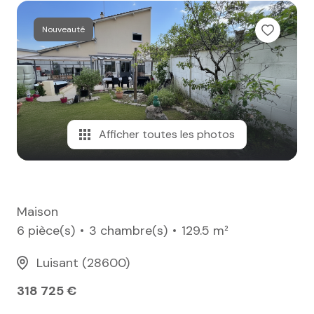
e-mail
Nouveauté
notre
agence
nos
honoraires
Afficher toutes les photos
contact
Maison
6 pièce(s)
3 chambre(s)
129.5 m²
Luisant (28600)
318 725 €