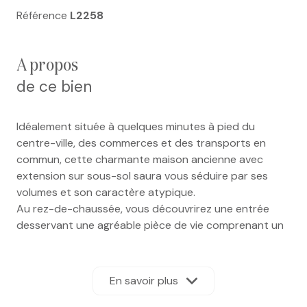
Référence
L2258
a propos
de ce bien
Idéalement située à quelques minutes à pied du
centre-ville, des commerces et des transports en
commun, cette charmante maison ancienne avec
extension sur sous-sol saura vous séduire par ses
volumes et son caractère atypique.
Au rez-de-chaussée, vous découvrirez une entrée
desservant une agréable pièce de vie comprenant un
séjour/salle à manger et une cuisine semi-ouverte,
aménagée et équipée. Une salle de bains avec
baignoire et douche ainsi qu'un WC indépendant
En savoir plus
complètent ce niveau.