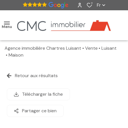
0
Fr
Menu
Agence immobilière Chartres Luisant
Vente
Luisant
accueil
Maison
ventes
Retour aux résultats
nos
biens
Télécharger la fiche
vendus
Partager ce bien
estimation
alerte