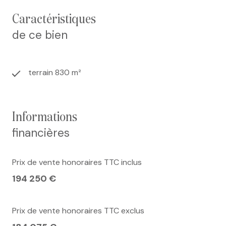
projet de construction sur mesure dans un cadre de
caractéristiques
vie agréable.
À découvrir rapidement !
Pour plus
de ce bien
d’informations ou organiser une visite, contactez-
nous.
terrain 830 m²
informations
financières
Prix de vente honoraires TTC inclus
194 250 €
Prix de vente honoraires TTC exclus