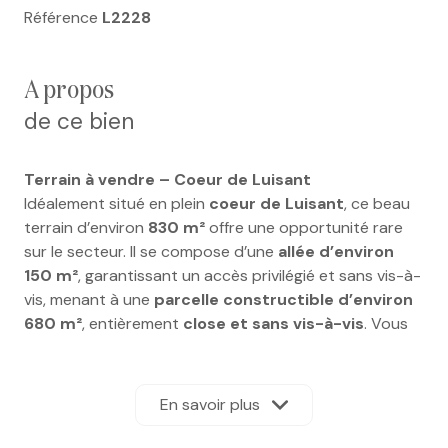
Référence
L2228
a propos
de ce bien
Terrain à vendre – Coeur de Luisant
Idéalement situé en plein
coeur de Luisant
, ce beau
terrain d’environ
830 m²
offre une opportunité rare
sur le secteur. Il se compose d’une
allée d’environ
150 m²
, garantissant un accès privilégié et sans vis-à-
vis, menant à une
parcelle constructible d’environ
680 m²
, entièrement
close et sans vis-à-vis
. Vous
bénéficierez d’un environnement calme et intimiste
tout en étant à proximité immédiate des commerces,
écoles et commodités de la commune.
Viabilisation à
En savoir plus
prévoir, à la charge de l’acquéreur.
Un
emplacement recherché, idéal pour concrétiser un