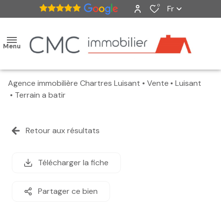
0
Fr
Menu
Agence immobilière Chartres Luisant
Vente
Luisant
accueil
Terrain a batir
ventes
Retour aux résultats
nos
biens
Télécharger la fiche
vendus
Partager ce bien
estimation
alerte