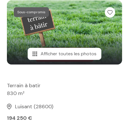
e-mail
Sous-compromis
notre
agence
nos
honoraires
Afficher toutes les photos
contact
Terrain à batir
830 m²
Luisant (28600)
194 250 €