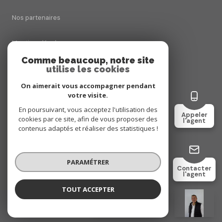
Nos partenaires
Mentions légales
Comme beaucoup, notre site
utilise les cookies
Admin
On aimerait vous accompagner pendant
Politique RGPD
votre visite.
En poursuivant, vous acceptez l'utilisation des
Appeler
cookies par ce site, afin de vous proposer des
Cookies
l'agent
contenus adaptés et réaliser des statistiques !
© 2026 | Tous droits réservés
PARAMÉTRER
Contacter
l'agent
Réalisé par
TOUT ACCEPTER
Christophe CATOIS
Négociateur