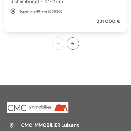
3 chambre(s)
127.27 m²
Nogent-le-Phaye (28630)
231 000 €
CMC IMMOBILIER Luisant