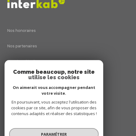
Nos honoraires
Nos partenaires
Mentions légales
Comme beaucoup, notre site
utilise les cookies
Admin
On aimerait vous accompagner pendant
Politique RGPD
votre visite.
En poursuivant, vous acceptez l'utilisation des
cookies par ce site, afin de vous proposer des
Cookies
contenus adaptés et réaliser des statistiques !
© 2026 | Tous droits réservés
PARAMÉTRER