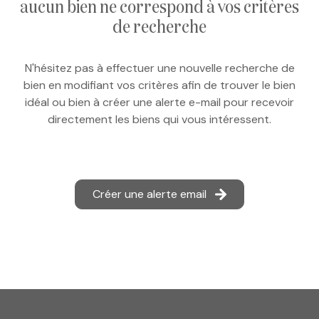
aucun bien ne correspond à vos critères
e-mail
de recherche
notre
N'hésitez pas à effectuer une nouvelle recherche de
agence
bien en modifiant vos critères afin de trouver le bien
idéal ou bien à créer une alerte e-mail pour recevoir
nos
directement les biens qui vous intéressent.
honoraires
contact
Créer une alerte email