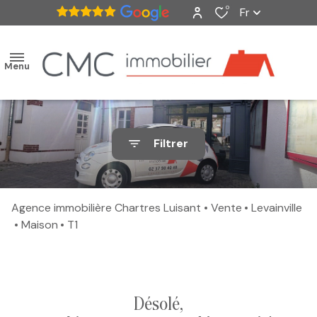
0
Fr
Menu
accueil
Filtrer
ventes
nos
Agence immobilière Chartres Luisant
Vente
Levainville
biens
Maison
T1
vendus
estimation
désolé,
alerte