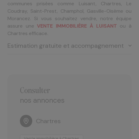
communes prisées comme Luisant, Chartres, Le
Coudray, Saint-Prest, Champhol, Gasville-Oisème ou
Morancez. Si vous souhaitez vendre, notre équipe
assure une
VENTE IMMOBILIÈRE À LUISANT
ou à
Chartres efficace.
Estimation gratuite et accompagnement
Votre bien mérite une estimation fiable, adaptée au
marché local. Nous vous offrons une ESTIMATION
GRATUITE SUR L'AGGLOMÉRATION CHARTRAINE, que
consulter
ce soit pour un appartement, un pavillon, un duplex,
nos annonces
une longère, une maison bourgeoise, un local, des
dépendances ou un terrain à bâtir.
Chartres
Grâce à notre parfaite connaissance du marché
immobilier local, nous garantissons une évaluation
Vente immobilière à Chartres
V