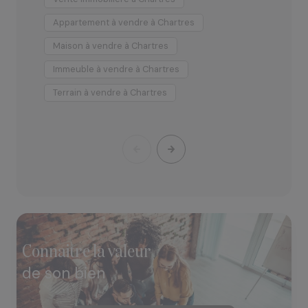
juste, et nous vous proposons un mandat de vente
sans exclusivité ainsi que des frais réduits, afin que vos
Appartement à vendre à Chartres
A
projets se réalisent dans les meilleures conditions.
Maison à vendre à Chartres
M
Immeuble à vendre à Chartres
T
Terrain à vendre à Chartres
connaitre la valeur
de son bien