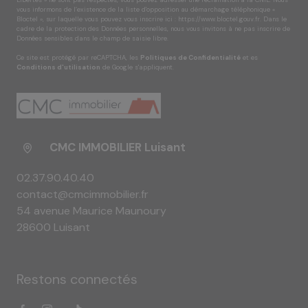
Libertés » ne sont pas respectés, vous pouvez adresser une réclamation à la CNIL. Nous
vous informons de l’existence de la liste d'opposition au démarchage téléphonique «
Bloctel », sur laquelle vous pouvez vous inscrire ici :
https://www.bloctel.gouv.fr
. Dans le
cadre de la protection des Données personnelles, nous vous invitons à ne pas inscrire de
Données sensibles dans le champ de saisie libre.
Ce site est protégé par reCAPTCHA, les
Politiques de Confidentialité
et es
Conditions d'utilisation
de Google s'appliquent.
CMC IMMOBILIER Luisant
02.37.90.40.40
contact@cmcimmobilier.fr
54 avenue Maurice Maunoury
28600 Luisant
Restons connectés