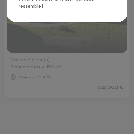
ressemble !
Maison 5 pièce(s)
3 chambre(s)
150 m²
Chartres (28000)
252 000 €