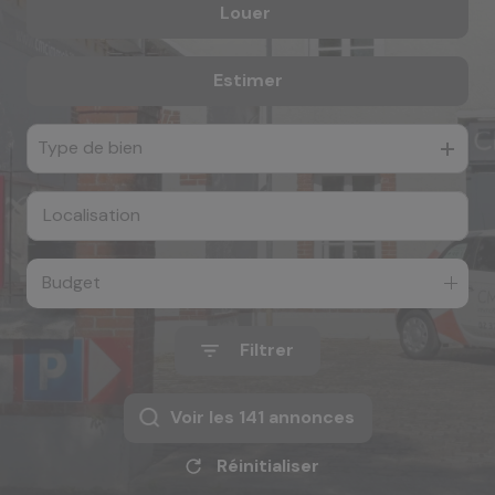
Louer
De l'ancien
e-mail
De l'immo pro
notre
Estimer
à l'année
agence
Type de bien
nos
honoraires
contact
Budget
Filtrer
Voir les
141
annonces
Réinitialiser