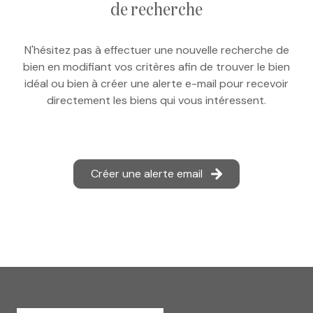
de recherche
e-mail
notre
N'hésitez pas à effectuer une nouvelle recherche de
bien en modifiant vos critères afin de trouver le bien
agence
idéal ou bien à créer une alerte e-mail pour recevoir
directement les biens qui vous intéressent.
nos
honoraires
contact
Créer une alerte email