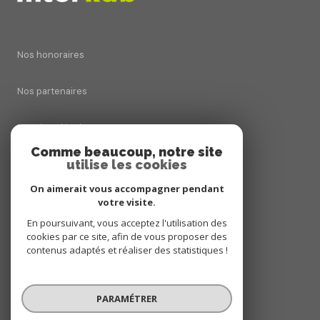
Nos honoraires
Nos partenaires
Mentions légales
Comme beaucoup, notre site
utilise les cookies
Admin
On aimerait vous accompagner pendant
Politique RGPD
votre visite.
En poursuivant, vous acceptez l'utilisation des
cookies par ce site, afin de vous proposer des
Cookies
contenus adaptés et réaliser des statistiques !
© 2026 | Tous droits réservés
PARAMÉTRER