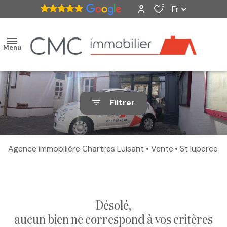
0
Fr
Menu
accueil
Filtrer
ventes
nos
Agence immobilière Chartres Luisant
Vente
St luperce
biens
vendus
estimation
désolé,
aucun bien ne correspond à vos critères
alerte