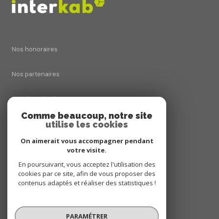
Nos honoraires
Nos partenaires
Mentions légales
Comme beaucoup, notre site
utilise les cookies
Admin
On aimerait vous accompagner pendant
Politique RGPD
votre visite.
En poursuivant, vous acceptez l'utilisation des
cookies par ce site, afin de vous proposer des
Cookies
contenus adaptés et réaliser des statistiques !
© 2026 | Tous droits réservés
PARAMÉTRER