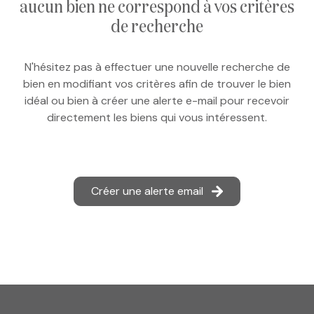
aucun bien ne correspond à vos critères
e-mail
de recherche
notre
N'hésitez pas à effectuer une nouvelle recherche de
agence
bien en modifiant vos critères afin de trouver le bien
idéal ou bien à créer une alerte e-mail pour recevoir
nos
directement les biens qui vous intéressent.
honoraires
contact
Créer une alerte email