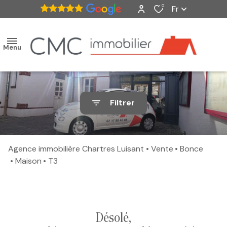
0
Fr
Menu
accueil
Filtrer
ventes
nos
Agence immobilière Chartres Luisant
Vente
Bonce
biens
Maison
T3
vendus
estimation
désolé,
alerte