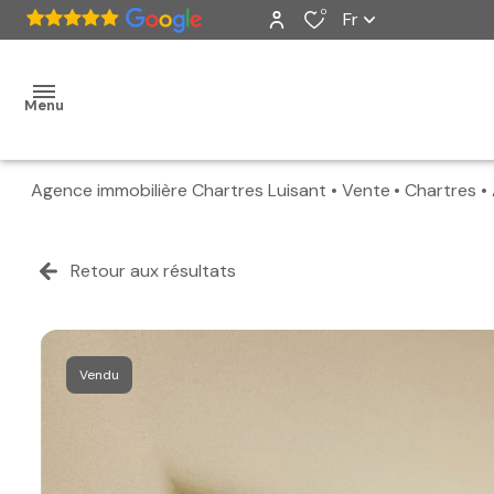
0
Fr
Menu
Agence immobilière Chartres Luisant
Vente
Chartres
accueil
ventes
Retour aux résultats
nos
biens
Vendu
vendus
estimation
alerte