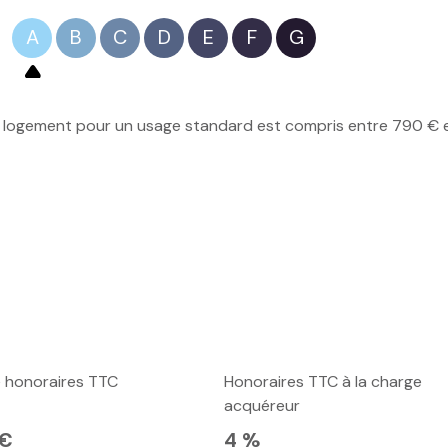
A
B
C
D
E
F
G
logement pour un usage standard est compris entre 790 € et 
e honoraires TTC
Honoraires TTC à la charge
acquéreur
 €
4 %