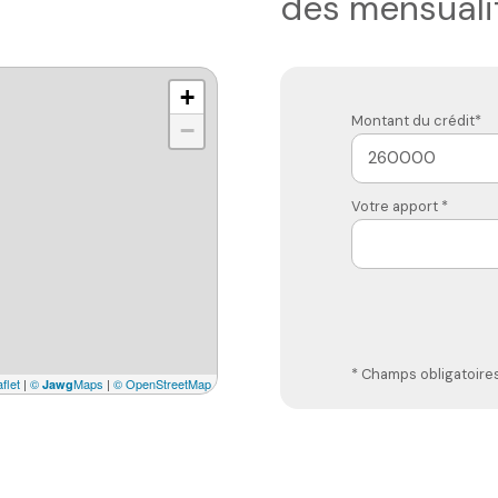
des mensuali
+
Montant du crédit*
−
Votre apport *
* Champs obligatoire
flet
|
©
Maps
|
© OpenStreetMap
Jawg