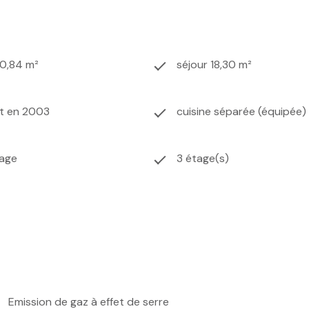
70,84 m²
séjour 18,30 m²
it en 2003
cuisine séparée (équipée)
age
3 étage(s)
Emission de gaz à effet de serre