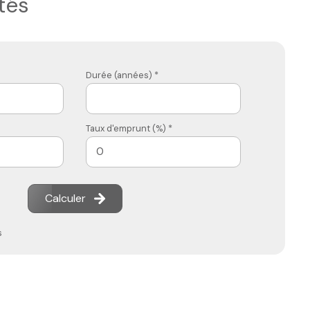
tés
Durée (années) *
Taux d'emprunt (%) *
Calculer
s