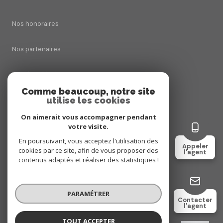
Nos honoraires
Nos partenaires
Mentions légales
Comme beaucoup, notre site
utilise les cookies
Admin
On aimerait vous accompagner pendant
Politique RGPD
votre visite.
En poursuivant, vous acceptez l'utilisation des
Appeler
cookies par ce site, afin de vous proposer des
Cookies
l'agent
contenus adaptés et réaliser des statistiques !
© 2026 | Tous droits réservés
PARAMÉTRER
Contacter
l'agent
Réalisé par
TOUT ACCEPTER