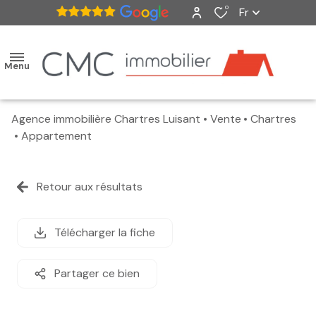
0
Fr
Menu
Agence immobilière Chartres Luisant
Vente
Chartres
accueil
Appartement
ventes
Retour aux résultats
nos
biens
Télécharger la fiche
vendus
Partager ce bien
estimation
alerte