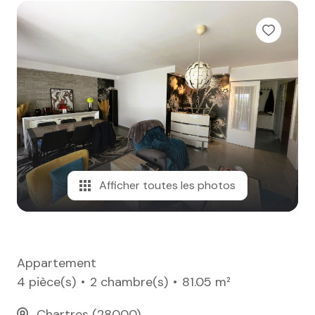
e-mail
notre
agence
nos
honoraires
contact
Afficher toutes les photos
Appartement
4 pièce(s)
2 chambre(s)
81.05 m²
Chartres (28000)