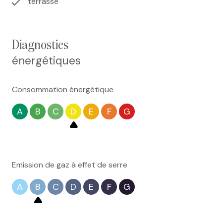
terrasse
diagnostics
énergétiques
Consommation énergétique
A
B
C
D
E
F
G
Emission de gaz à effet de serre
A
B
C
D
E
F
G