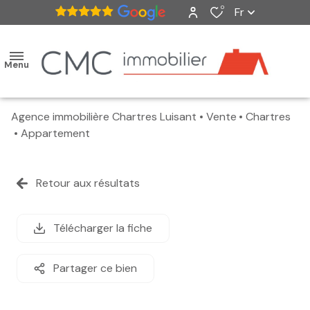
0
Fr
Menu
Agence immobilière Chartres Luisant
Vente
Chartres
accueil
Appartement
ventes
Retour aux résultats
nos
biens
Télécharger la fiche
vendus
Partager ce bien
estimation
alerte