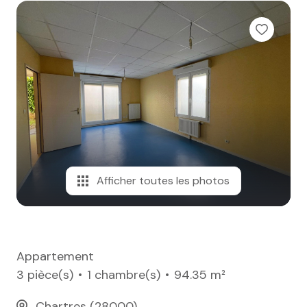
e-mail
notre
agence
nos
honoraires
contact
Afficher toutes les photos
Appartement
3 pièce(s)
1 chambre(s)
94.35 m²
Chartres (28000)