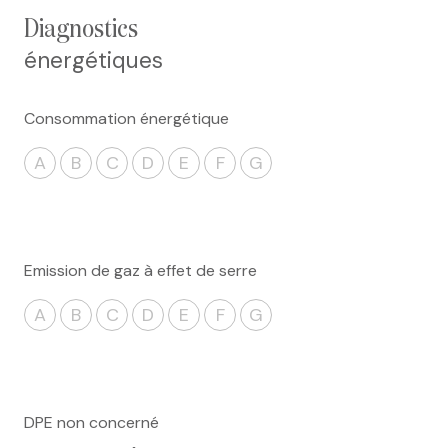
diagnostics
énergétiques
Consommation énergétique
A
B
C
D
E
F
G
Emission de gaz à effet de serre
A
B
C
D
E
F
G
DPE non concerné