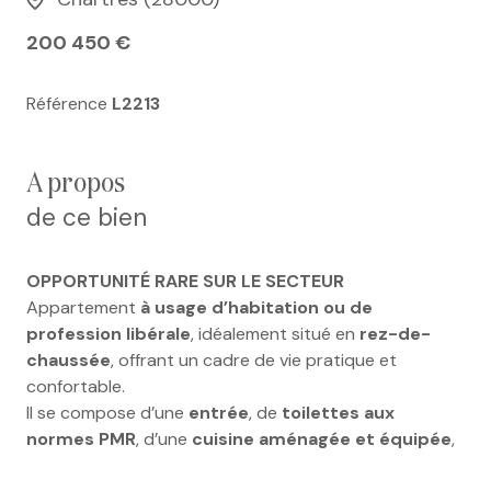
200 450 €
Référence
L2213
a propos
de ce bien
OPPORTUNITÉ RARE SUR LE SECTEUR
Appartement
à usage d’habitation ou de
profession libérale
, idéalement situé en
rez-de-
chaussée
, offrant un cadre de vie pratique et
confortable.
Il se compose d’une
entrée
, de
toilettes aux
normes PMR
, d’une
cuisine aménagée et équipée
,
d’un
séjour / salle à manger lumineux
, d’
une