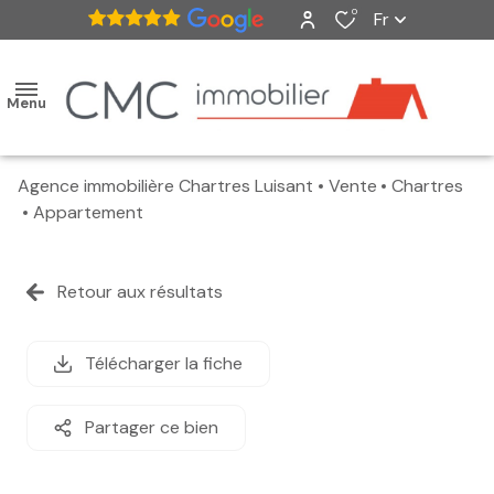
0
Fr
Menu
Agence immobilière Chartres Luisant
Vente
Chartres
accueil
Appartement
ventes
Retour aux résultats
nos
biens
Télécharger la fiche
vendus
Partager ce bien
estimation
alerte