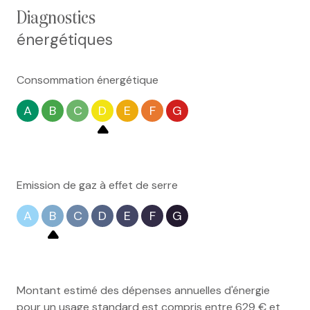
diagnostics
énergétiques
Consommation énergétique
A
B
C
D
E
F
G
Emission de gaz à effet de serre
A
B
C
D
E
F
G
Montant estimé des dépenses annuelles d'énergie
pour un usage standard est compris entre 629 € et