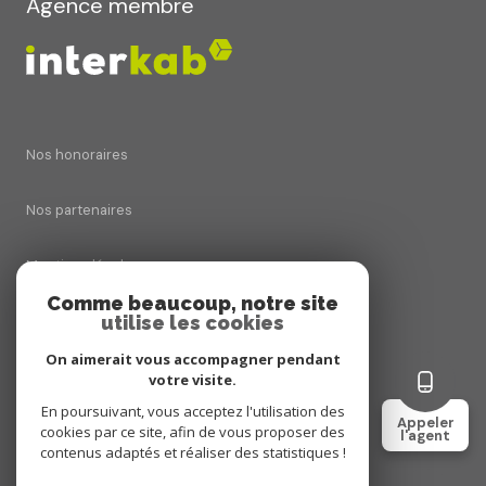
Agence membre
Nos honoraires
Nos partenaires
Mentions légales
Comme beaucoup, notre site
utilise les cookies
Admin
On aimerait vous accompagner pendant
Politique RGPD
votre visite.
En poursuivant, vous acceptez l'utilisation des
Appeler
cookies par ce site, afin de vous proposer des
Cookies
l'agent
contenus adaptés et réaliser des statistiques !