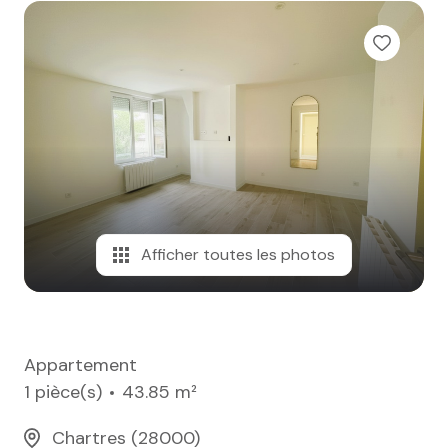
e-mail
notre
agence
nos
honoraires
contact
Afficher toutes les photos
Appartement
1 pièce(s)
43.85 m²
Chartres (28000)