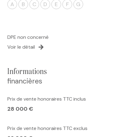
A
B
C
D
E
F
G
DPE non concerné
Voir le détail
informations
financières
Prix de vente honoraires TTC inclus
28 000 €
Prix de vente honoraires TTC exclus