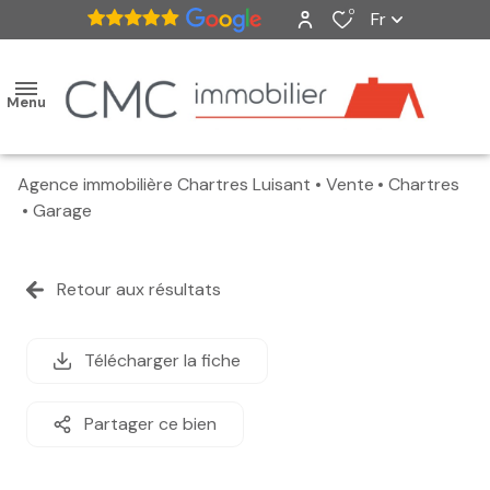
0
Fr
Menu
Agence immobilière Chartres Luisant
Vente
Chartres
accueil
Garage
ventes
Retour aux résultats
nos
biens
Télécharger la fiche
vendus
Partager ce bien
estimation
alerte