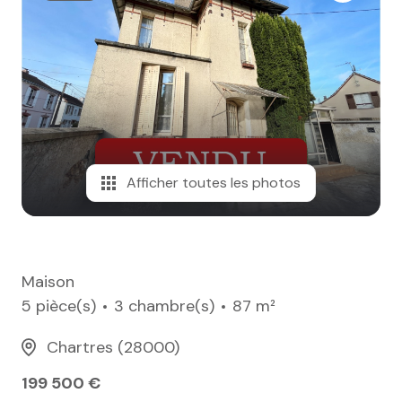
e-mail
notre
agence
nos
honoraires
Afficher toutes les photos
contact
Maison
5 pièce(s)
3 chambre(s)
87 m²
Chartres (28000)
199 500 €