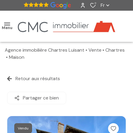
0
Fr
Menu
Agence immobilière Chartres Luisant
Vente
Chartres
accueil
Maison
ventes
Retour aux résultats
nos
biens
Partager ce bien
vendus
estimation
Vendu
alerte