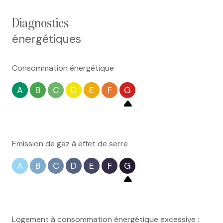
diagnostics
énergétiques
Consommation énergétique
A
B
C
D
E
F
G
Emission de gaz à effet de serre
A
B
C
D
E
F
G
Logement à consommation énergétique excessive :