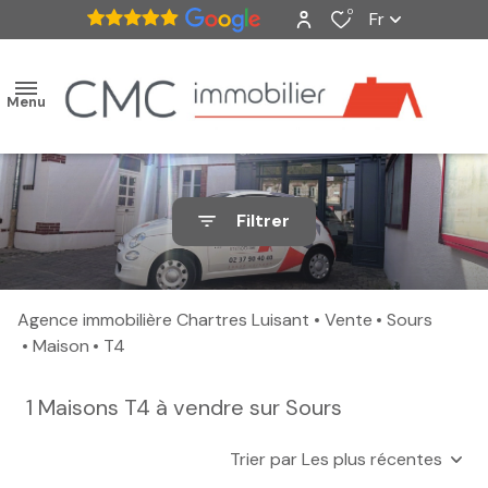
0
Fr
Menu
accueil
Filtrer
ventes
nos
Agence immobilière Chartres Luisant
Vente
Sours
biens
Maison
T4
vendus
1
Maisons T4 à vendre sur Sours
estimation
Trier par Les plus récentes
alerte