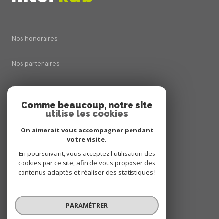
Nos honoraires
Nos partenaires
Mentions légales
Comme beaucoup, notre site
utilise les cookies
Admin
On aimerait vous accompagner pendant
Politique RGPD
votre visite.
En poursuivant, vous acceptez l'utilisation des
cookies par ce site, afin de vous proposer des
Cookies
contenus adaptés et réaliser des statistiques !
© 2026 | Tous droits réservés
PARAMÉTRER