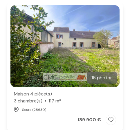
e-mail
notre
agence
nos
honoraires
contact
16 photos
Maison 4 pièce(s)
3 chambre(s)
117 m²
Sours (28630)
189 900 €