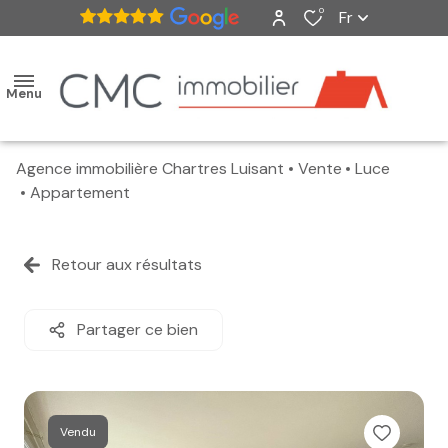
0
Fr
Menu
Agence immobilière Chartres Luisant
Vente
Luce
accueil
Appartement
ventes
Retour aux résultats
nos
biens
Partager ce bien
vendus
estimation
Vendu
alerte