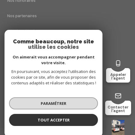
Nos honoraires
Nos partenaires
Mentions légales
Comme beaucoup, notre site
utilise les cookies
Admin
On aimerait vous accompagner pendant
Politique RGPD
votre visite.
En poursuivant, vous acceptez l'utilisation des
Appeler
cookies par ce site, afin de vous proposer des
Cookies
l'agent
contenus adaptés et réaliser des statistiques !
© 2026 | Tous droits réservés
PARAMÉTRER
Contacter
l'agent
Réalisé par
TOUT ACCEPTER
Bien VENDU
Négociatrice