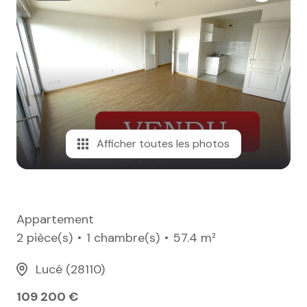
e-mail
notre
agence
nos
honoraires
Afficher toutes les photos
contact
Appartement
2 pièce(s)
1 chambre(s)
57.4 m²
Lucé (28110)
109 200 €