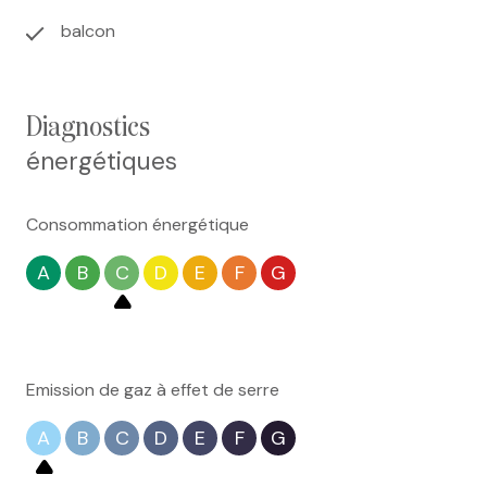
balcon
diagnostics
énergétiques
Consommation énergétique
A
B
C
D
E
F
G
Emission de gaz à effet de serre
A
B
C
D
E
F
G