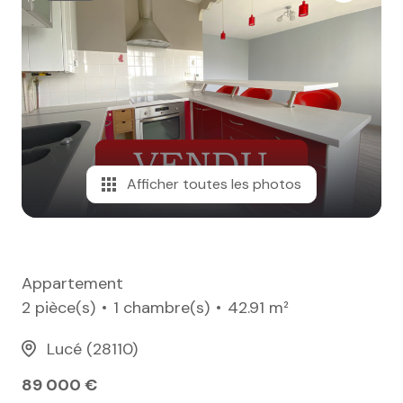
e-mail
notre
agence
nos
honoraires
Afficher toutes les photos
contact
Appartement
2 pièce(s)
1 chambre(s)
42.91 m²
Lucé (28110)
89 000 €