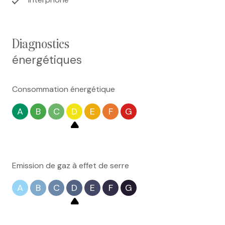
diagnostics
énergétiques
Consommation énergétique
A
B
C
D
E
F
G
Emission de gaz à effet de serre
A
B
C
D
E
F
G