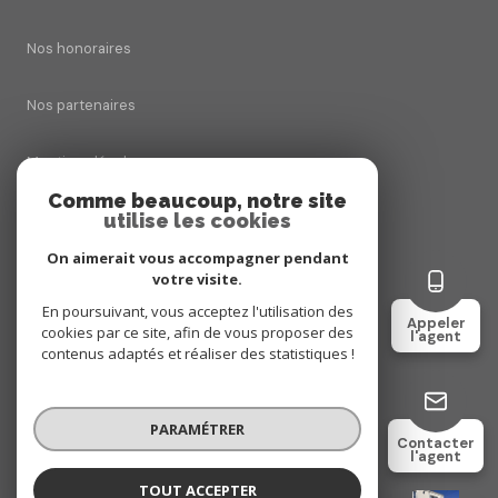
Nos honoraires
Nos partenaires
Mentions légales
Comme beaucoup, notre site
utilise les cookies
Admin
On aimerait vous accompagner pendant
Politique RGPD
votre visite.
En poursuivant, vous acceptez l'utilisation des
Appeler
cookies par ce site, afin de vous proposer des
Cookies
l'agent
contenus adaptés et réaliser des statistiques !
© 2026 | Tous droits réservés
PARAMÉTRER
Contacter
l'agent
Réalisé par
TOUT ACCEPTER