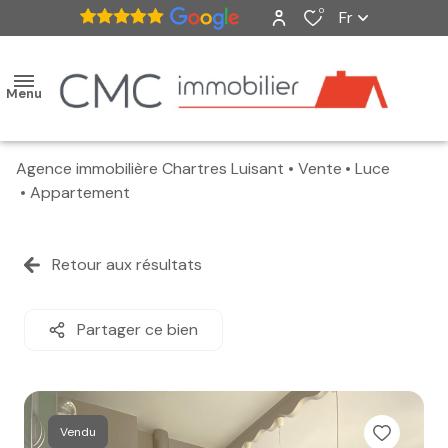
0
Fr
Menu
Agence immobilière Chartres Luisant
Vente
Luce
accueil
Appartement
ventes
Retour aux résultats
nos
biens
Partager ce bien
vendus
estimation
Vendu
alerte