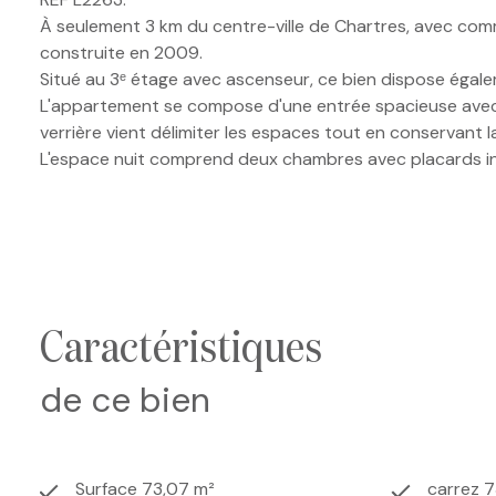
À seulement 3 km du centre-ville de Chartres, avec co
construite en 2009.
Situé au 3ᵉ étage avec ascenseur, ce bien dispose égale
L'appartement se compose d'une entrée spacieuse avec 
verrière vient délimiter les espaces tout en conservant l
L'espace nuit comprend deux chambres avec placards int
Les travaux de rénovation ont été réalisés il y a cinq ans
Appartement charmant, au goût du jour, ne nécessitant
Une visite s'impose !
Les informations sur les risques auxquels ce bien est ex
caractéristiques
de ce bien
Surface 73,07 m²
carrez 