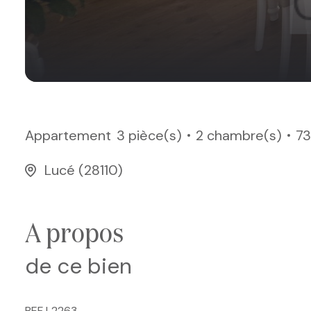
Appartement
3 pièce(s)
2 chambre(s)
73
Lucé (28110)
a propos
de ce bien
REF L2263.