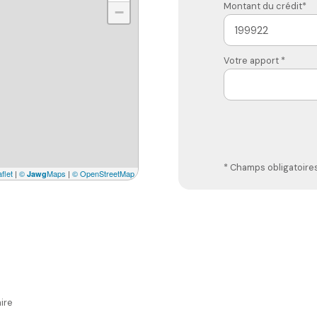
Montant du crédit*
−
Votre apport *
* Champs obligatoire
flet
|
©
Maps
|
© OpenStreetMap
Jawg
ire