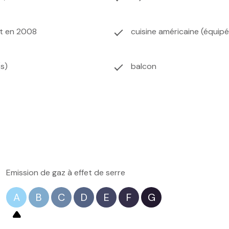
it en 2008
cuisine américaine (équip
s)
balcon
Emission de gaz à effet de serre
A
B
C
D
E
F
G