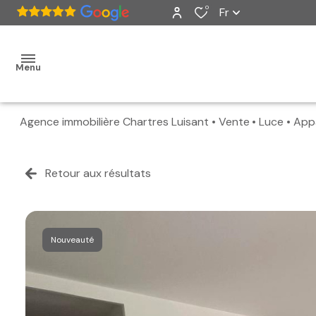
0
Fr
Menu
Agence immobilière Chartres Luisant
Vente
Luce
App
accueil
ventes
Retour aux résultats
nos
biens
Nouveauté
vendus
estimation
alerte