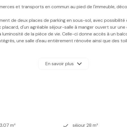
mmerces et transports en commun au pied de l'immeuble, déc
ment de deux places de parking en sous-sol, avec possibilité 
placard, d'un agréable séjour-salle à manger ouvert sur une
a luminosité de la pièce de vie. Celle-ci donne accès à un balc
égrés, une salle d'eau entièrement rénovée ainsi que des toi
 par les propriétaires actuels, offrant ainsi un intérieur soigné
 aucun travaux.
En savoir plus
posé sont disponibles sur le site
Géorisques
73,07 m²
séjour 28 m²