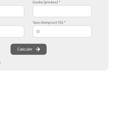
Durée (années) *
Taux d'emprunt (%) *
Calculer
s