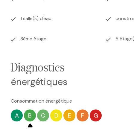
1 salle(s) d'eau
constru
3ème étage
5 étage(
diagnostics
énergétiques
Consommation énergétique
A
B
C
D
E
F
G