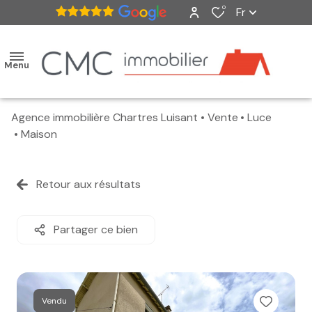
0
Fr
Menu
Agence immobilière Chartres Luisant
Vente
Luce
accueil
Maison
ventes
Retour aux résultats
nos
biens
Partager ce bien
vendus
estimation
Vendu
alerte