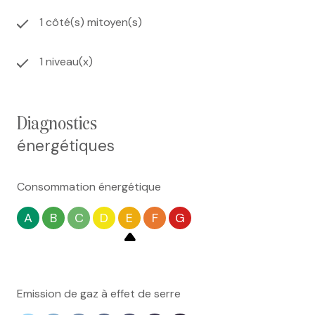
1 côté(s) mitoyen(s)
1 niveau(x)
diagnostics
énergétiques
Consommation énergétique
A
B
C
D
E
F
G
Emission de gaz à effet de serre