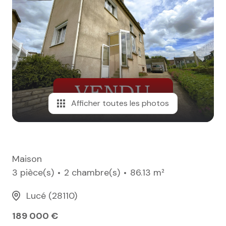
e-mail
notre
agence
nos
honoraires
Afficher toutes les photos
contact
Maison
3 pièce(s)
2 chambre(s)
86.13 m²
Lucé (28110)
189 000 €