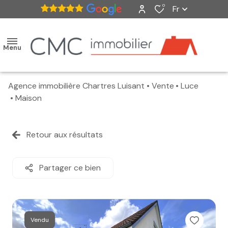
0
Fr
Menu
Agence immobilière Chartres Luisant
Vente
Luce
accueil
Maison
ventes
Retour aux résultats
nos
biens
Partager ce bien
vendus
estimation
Vendu
alerte