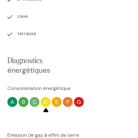
cave
terrasse
diagnostics
énergétiques
Consommation énergétique
A
B
C
D
E
F
G
Emission de gaz à effet de serre