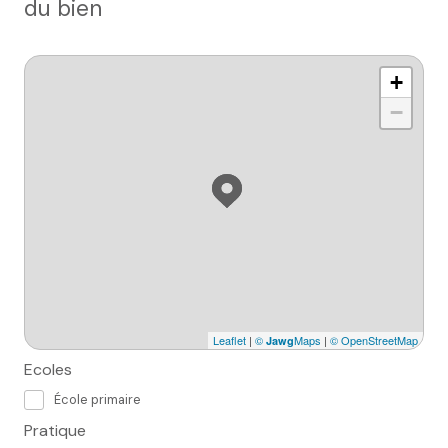
du bien
+
−
Leaflet
|
©
Maps
|
© OpenStreetMap
Jawg
Ecoles
École primaire
Pratique