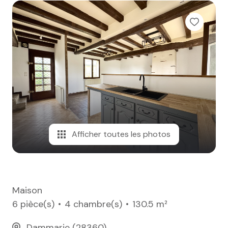
e-mail
notre
agence
nos
honoraires
contact
Afficher toutes les photos
Maison
6 pièce(s)
4 chambre(s)
130.5 m²
Dammarie (28360)