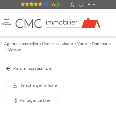
0
Fr
Menu
Agence immobilière Chartres Luisant
Vente
Dammarie
accueil
Maison
ventes
Retour aux résultats
nos
biens
Télécharger la fiche
vendus
Partager ce bien
estimation
alerte