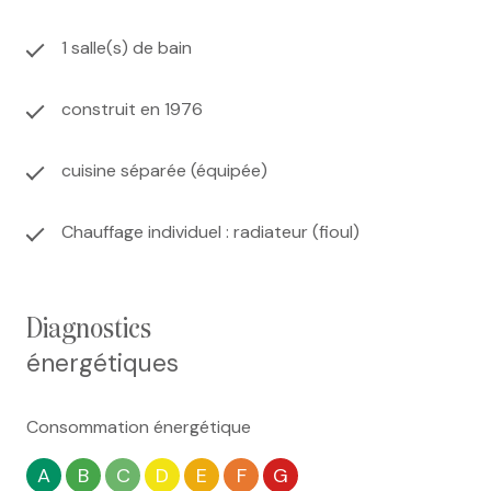
1 salle(s) de bain
construit en 1976
cuisine séparée (équipée)
Chauffage individuel : radiateur (fioul)
diagnostics
énergétiques
Consommation énergétique
A
B
C
D
E
F
G