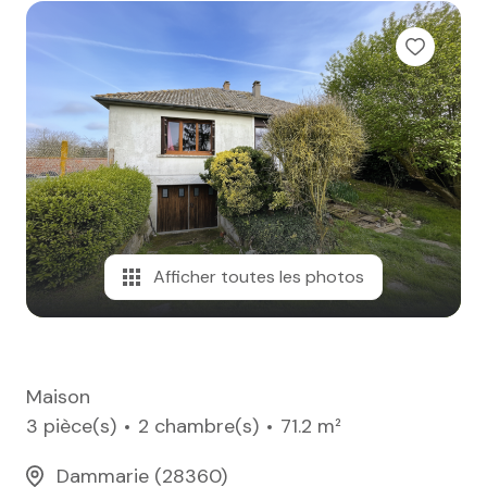
e-mail
notre
agence
nos
honoraires
contact
Afficher toutes les photos
Maison
3 pièce(s)
2 chambre(s)
71.2 m²
Dammarie (28360)