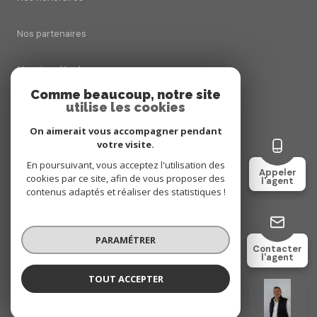
Nos partenaires
Mentions légales
Comme beaucoup, notre site
utilise les cookies
Admin
On aimerait vous accompagner pendant
Politique RGPD
votre visite.
En poursuivant, vous acceptez l'utilisation des
Appeler
cookies par ce site, afin de vous proposer des
Cookies
l'agent
contenus adaptés et réaliser des statistiques !
© 2026 | Tous droits réservés
PARAMÉTRER
Contacter
l'agent
Réalisé par
TOUT ACCEPTER
Christophe CATOIS
Négociateur