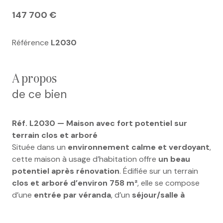
147 700 €
Référence
L2030
a propos
de ce bien
Réf. L2030 — Maison avec fort potentiel sur
terrain clos et arboré
Située dans un
environnement calme et verdoyant
,
cette maison à usage d’habitation offre
un beau
potentiel après rénovation
. Édifiée sur un terrain
clos et arboré d’environ 758 m²
, elle se compose
d’une
entrée par véranda
, d’un
séjour/salle à
manger avec cheminée à foyer ouvert
, d’une
cuisine aménagée
, de
deux chambres
, d’une
salle