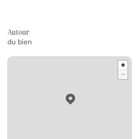
autour
du bien
+
−