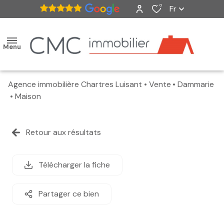
0
Fr
Menu
Agence immobilière Chartres Luisant
Vente
Dammarie
accueil
Maison
ventes
Retour aux résultats
nos
biens
Télécharger la fiche
vendus
Partager ce bien
estimation
alerte