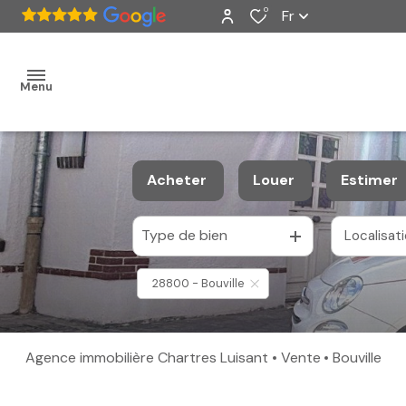
0
Fr
Menu
accueil
Acheter
Louer
Estimer
ventes
Type de bien
Localisat
De l'ancien
à l'année
nos
De l'immo pro
28800 - Bouville
biens
vendus
Agence immobilière Chartres Luisant
Vente
Bouville
estimation
alerte