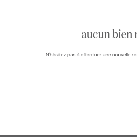
e-mail
notre
agence
aucun bien 
nos
N'hésitez pas à effectuer une nouvelle re
honoraires
contact