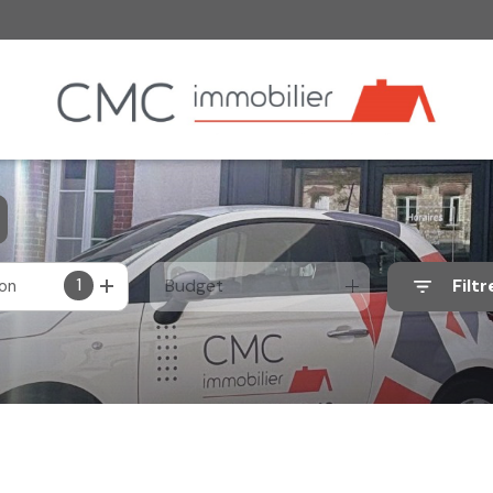
1
Budget
Filtr
ion