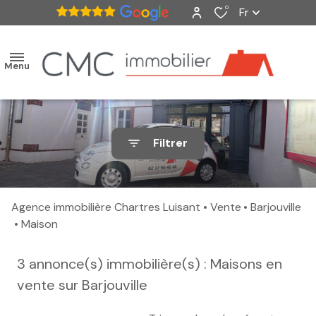
0
Fr
Menu
accueil
Filtrer
ventes
nos
Agence immobilière Chartres Luisant
Vente
Barjouville
biens
Maison
vendus
3
annonce(s) immobilière(s) : Maisons en
estimation
vente sur Barjouville
alerte