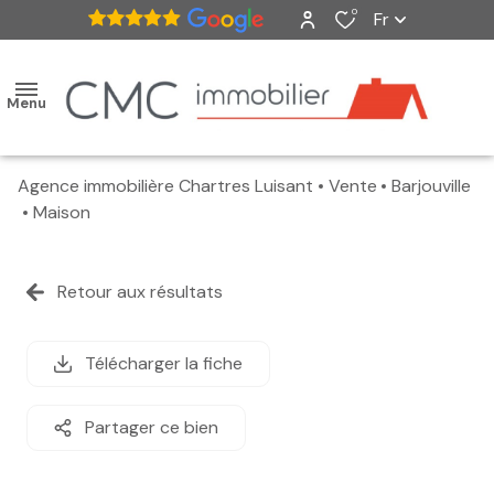
0
Fr
Menu
Agence immobilière Chartres Luisant
Vente
Barjouville
accueil
Maison
ventes
Retour aux résultats
nos
biens
Télécharger la fiche
vendus
Partager ce bien
estimation
alerte