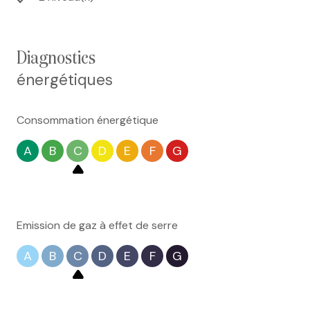
diagnostics
énergétiques
Consommation énergétique
A
B
C
D
E
F
G
Emission de gaz à effet de serre
A
B
C
D
E
F
G