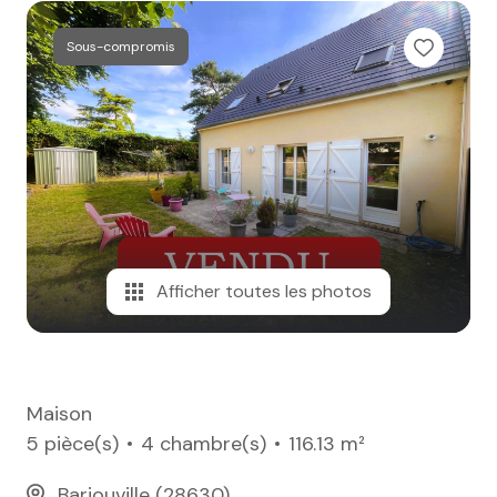
e-mail
Sous-compromis
notre
agence
nos
honoraires
contact
Afficher toutes les photos
Maison
5 pièce(s)
4 chambre(s)
116.13 m²
Barjouville (28630)