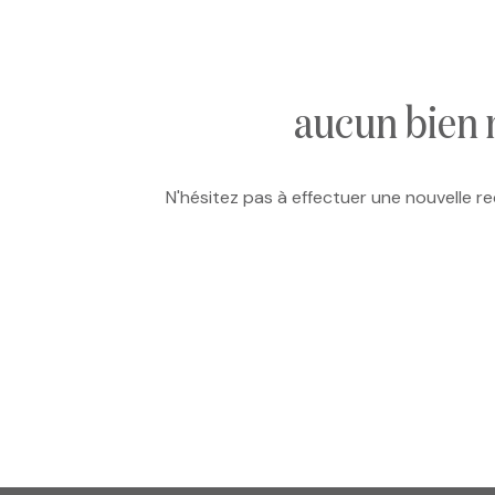
e-mail
notre
agence
aucun bien 
nos
N'hésitez pas à effectuer une nouvelle re
honoraires
contact