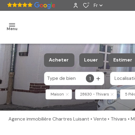
0
Fr
Menu
accueil
Acheter
Louer
Estimer
ventes
Type de bien
1
Localisat
De l'ancien
à l'année
nos
De l'immo pro
Maison
28630 - Thivars
5 Piè
biens
vendus
Agence immobilière Chartres Luisant
Vente
Thivars
estimation
alerte