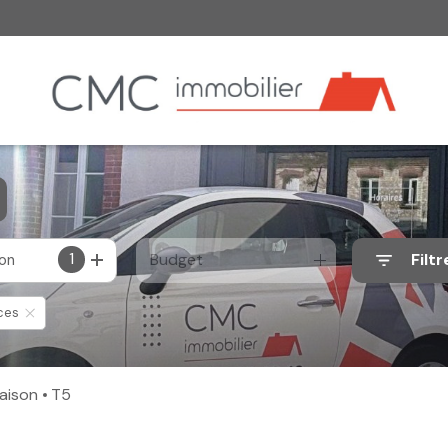
1
Budget
Filtr
ion
ces
Maison
T5