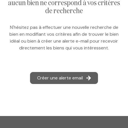
aucun bien ne correspond à vos critères
e-mail
de recherche
notre
N'hésitez pas à effectuer une nouvelle recherche de
agence
bien en modifiant vos critères afin de trouver le bien
idéal ou bien à créer une alerte e-mail pour recevoir
nos
directement les biens qui vous intéressent.
honoraires
contact
Créer une alerte email