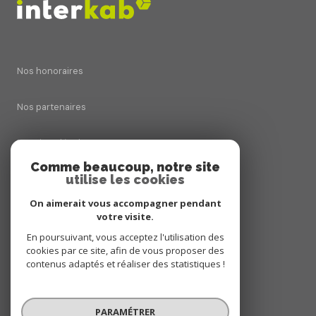
Nos honoraires
Nos partenaires
Mentions légales
Comme beaucoup, notre site
utilise les cookies
Admin
On aimerait vous accompagner pendant
Politique RGPD
votre visite.
En poursuivant, vous acceptez l'utilisation des
cookies par ce site, afin de vous proposer des
Cookies
contenus adaptés et réaliser des statistiques !
© 2026 | Tous droits réservés
PARAMÉTRER