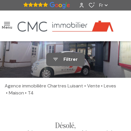
0
Fr
Menu
accueil
Filtrer
ventes
nos
Agence immobilière Chartres Luisant
Vente
Leves
biens
Maison
T4
vendus
estimation
désolé,
alerte