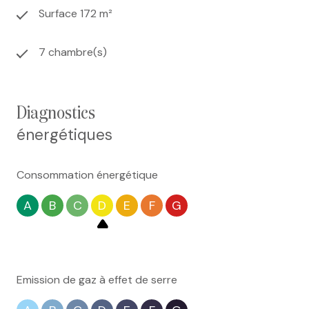
Surface 172 m²
7 chambre(s)
diagnostics
énergétiques
Consommation énergétique
A
B
C
D
E
F
G
Emission de gaz à effet de serre