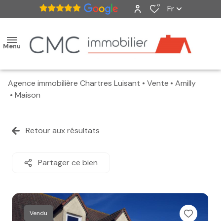
0
Fr
Menu
Agence immobilière Chartres Luisant
Vente
Amilly
accueil
Maison
ventes
Retour aux résultats
nos
biens
Partager ce bien
vendus
estimation
Vendu
alerte