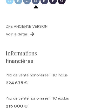
A
B
C
D
E
F
G
DPE ANCIENNE VERSION
Voir le détail
informations
financières
Prix de vente honoraires TTC inclus
224 675 €
Prix de vente honoraires TTC exclus
215 000 €