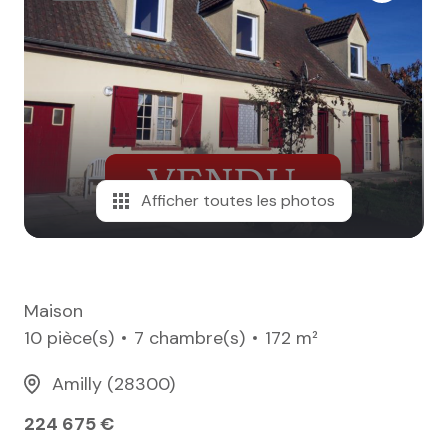
e-mail
notre
agence
nos
honoraires
Afficher toutes les photos
contact
Maison
10 pièce(s)
7 chambre(s)
172 m²
Amilly (28300)
224 675 €