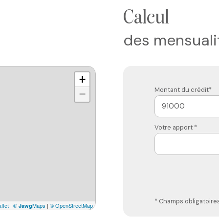
calcul
des mensuali
+
Montant du crédit*
−
Votre apport *
* Champs obligatoire
flet
|
©
Maps
|
© OpenStreetMap
Jawg