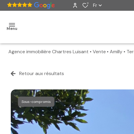
0
Fr
Menu
Agence immobilière Chartres Luisant
Vente
Amilly
Ter
accueil
ventes
Retour aux résultats
nos
biens
Sous-compromis
vendus
estimation
alerte