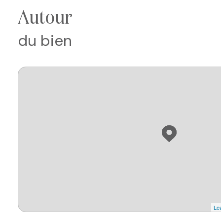
autour
du bien
Lea