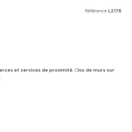
Référence
L2176
rces et services de proximité
. C
los de murs sur
.