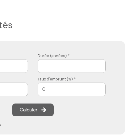
tés
Durée (années) *
Taux d'emprunt (%) *
Calculer
s