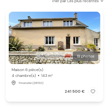
Trier par Les plus récentes
e-mail
notre
agence
nos
honoraires
contact
19 photos
Maison 6 pièce(s)
4 chambre(s)
143 m²
Ymonville (28150)
241 500 €