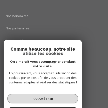
Nos honoraires
Nos partenaires
Mentions légales
Comme beaucoup, notre site
utilise les cookies
Admin
On aimerait vous accompagner pendant
Politique RGPD
votre visite.
En poursuivant, vous acceptez l'utilisation des
cookies par ce site, afin de vous proposer des
Cookies
contenus adaptés et réaliser des statistiques !
© 2026 | Tous droits réservés
PARAMÉTRER