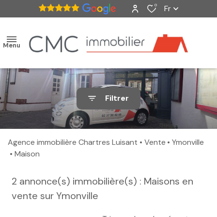
0
Fr
Menu
accueil
Filtrer
ventes
nos
Agence immobilière Chartres Luisant
Vente
Ymonville
biens
Maison
vendus
2
annonce(s) immobilière(s) : Maisons en
estimation
vente sur Ymonville
alerte