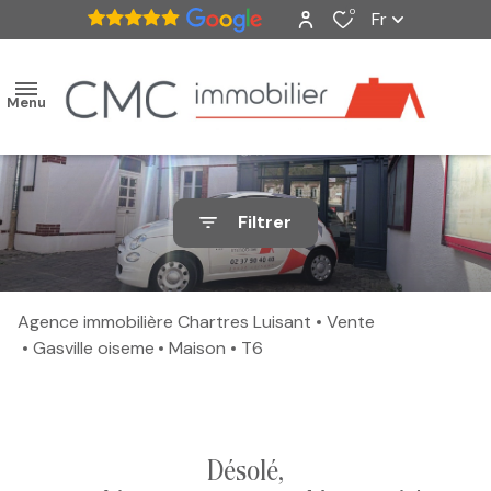
0
Fr
Menu
accueil
Filtrer
ventes
nos
Agence immobilière Chartres Luisant
Vente
biens
Gasville oiseme
Maison
T6
vendus
estimation
désolé,
alerte