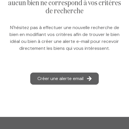
aucun bien ne correspond à vos critères
e-mail
de recherche
notre
N'hésitez pas à effectuer une nouvelle recherche de
agence
bien en modifiant vos critères afin de trouver le bien
idéal ou bien à créer une alerte e-mail pour recevoir
nos
directement les biens qui vous intéressent.
honoraires
contact
Créer une alerte email