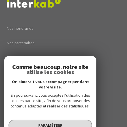
Nos honoraires
Nos partenaires
Mentions légales
Comme beaucoup, notre site
utilise les cookies
Admin
On aimerait vous accompagner pendant
Politique RGPD
votre visite.
En poursuivant, vous acceptez l'utilisation des
cookies par ce site, afin de vous proposer des
Cookies
contenus adaptés et réaliser des statistiques !
© 2026 | Tous droits réservés
PARAMÉTRER