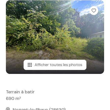
e-mail
notre
agence
nos
honoraires
contact
Afficher toutes les photos
Terrain à batir
690 m²
Nogent-le-Phaye (28630)