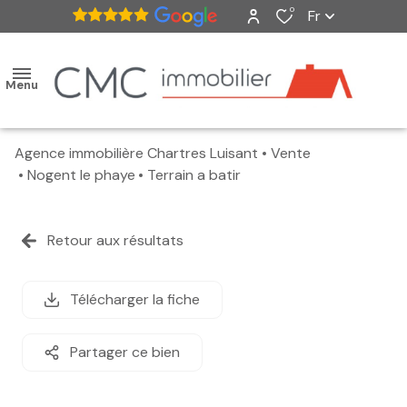
0
Fr
Menu
Agence immobilière Chartres Luisant
Vente
accueil
Nogent le phaye
Terrain a batir
ventes
Retour aux résultats
nos
biens
Télécharger la fiche
vendus
Partager ce bien
estimation
alerte