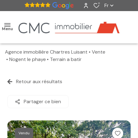
0
Fr
Menu
Agence immobilière Chartres Luisant
Vente
accueil
Nogent le phaye
Terrain a batir
ventes
Retour aux résultats
nos
biens
Partager ce bien
vendus
estimation
Vendu
alerte