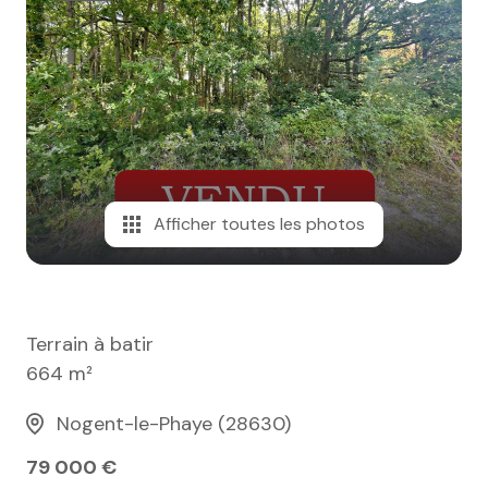
e-mail
notre
agence
nos
honoraires
Afficher toutes les photos
contact
Terrain à batir
664 m²
Nogent-le-Phaye (28630)
79 000 €