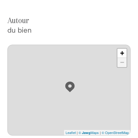
autour
du bien
+
−
Leaflet
|
©
Maps
|
© OpenStreetMap
Jawg