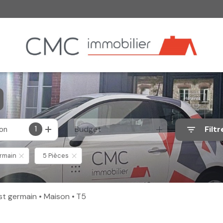
1
Budget
Filtr
ion
rmain
5 Pièces
 st germain
Maison
T5