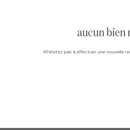
e-mail
notre
agence
aucun bien 
nos
N'hésitez pas à effectuer une nouvelle re
honoraires
contact