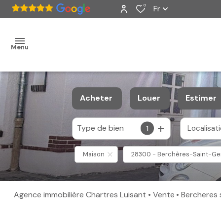
0
Fr
Menu
accueil
Acheter
Louer
Estimer
ventes
Type de bien
1
Localisat
De l'ancien
à l'année
nos
De l'immo pro
Maison
28300 - Berchères-Saint-Ge
biens
vendus
Agence immobilière Chartres Luisant
Vente
Bercheres
estimation
alerte