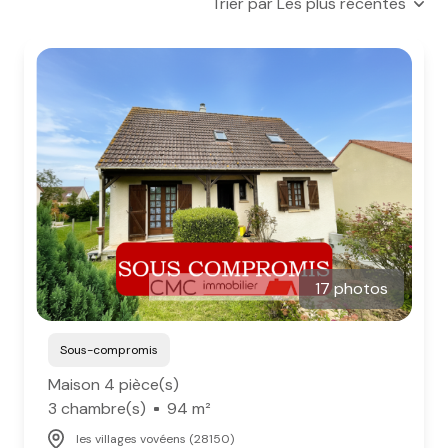
Trier par Les plus récentes
e-mail
notre
agence
nos
honoraires
contact
17 photos
Sous-compromis
Maison 4 pièce(s)
3 chambre(s)
94 m²
les villages vovéens (28150)