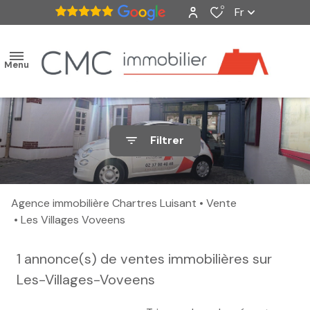
0
Fr
Menu
accueil
Filtrer
ventes
nos
Agence immobilière Chartres Luisant
Vente
biens
Les Villages Voveens
vendus
1
annonce(s) de ventes immobilières sur
estimation
Les-Villages-Voveens
alerte