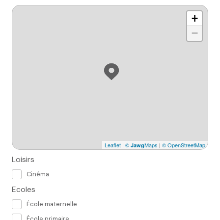
+
−
Leaflet
|
©
Maps
|
© OpenStreetMap
Jawg
Loisirs
Cinéma
Ecoles
École maternelle
École primaire