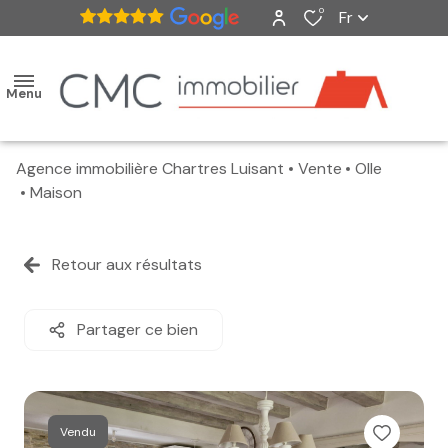
0
Fr
Menu
Agence immobilière Chartres Luisant
Vente
Olle
accueil
Maison
ventes
Retour aux résultats
nos
biens
Partager ce bien
vendus
estimation
Vendu
alerte