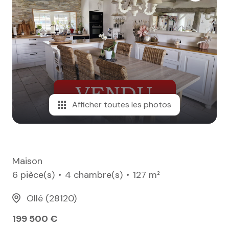
e-mail
notre
agence
nos
honoraires
Afficher toutes les photos
contact
Maison
6 pièce(s)
4 chambre(s)
127 m²
Ollé (28120)
199 500 €