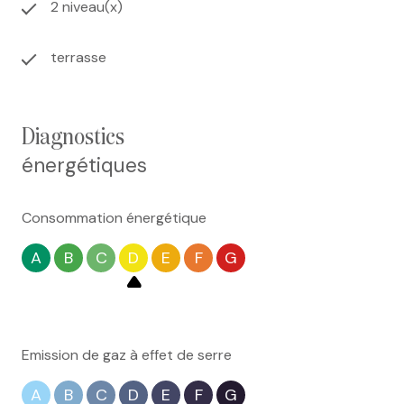
2 niveau(x)
terrasse
diagnostics
énergétiques
Consommation énergétique
A
B
C
D
E
F
G
Emission de gaz à effet de serre
A
B
C
D
E
F
G