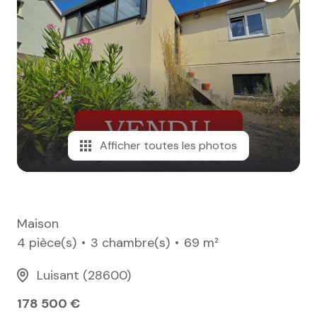
e-mail
notre
agence
nos
honoraires
Afficher toutes les photos
contact
Maison
4 pièce(s)
3 chambre(s)
69 m²
Luisant (28600)
178 500 €