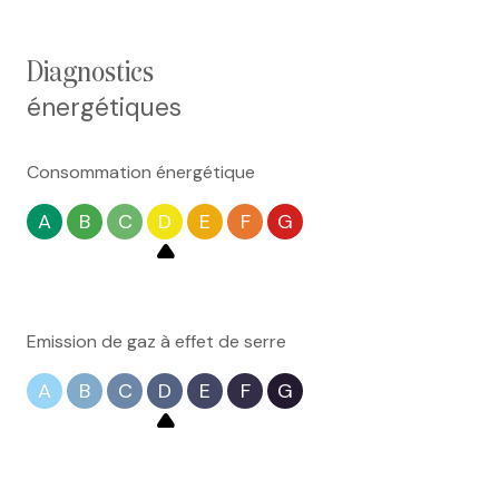
diagnostics
énergétiques
Consommation énergétique
A
B
C
D
E
F
G
Emission de gaz à effet de serre
A
B
C
D
E
F
G