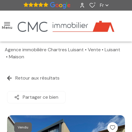
0
Fr
Menu
Agence immobilière Chartres Luisant
Vente
Luisant
accueil
Maison
ventes
Retour aux résultats
nos
biens
Partager ce bien
vendus
estimation
Vendu
alerte