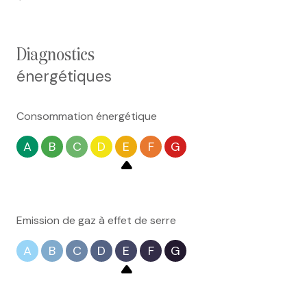
diagnostics
énergétiques
Consommation énergétique
A
B
C
D
E
F
G
Emission de gaz à effet de serre
A
B
C
D
E
F
G