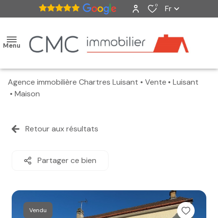
0
Fr
Menu
Agence immobilière Chartres Luisant
Vente
Luisant
accueil
Maison
ventes
Retour aux résultats
nos
biens
Partager ce bien
vendus
estimation
Vendu
alerte