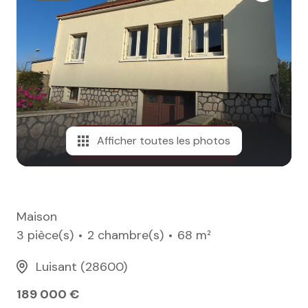
e-mail
notre
agence
nos
honoraires
Afficher toutes les photos
contact
Maison
3 pièce(s)
2 chambre(s)
68 m²
Luisant (28600)
189 000 €