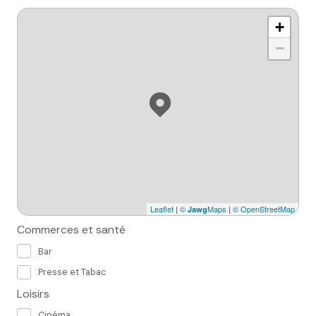
+
−
Leaflet
|
©
Maps
|
© OpenStreetMap
Jawg
Commerces et santé
Bar
Presse et Tabac
Loisirs
Cinéma