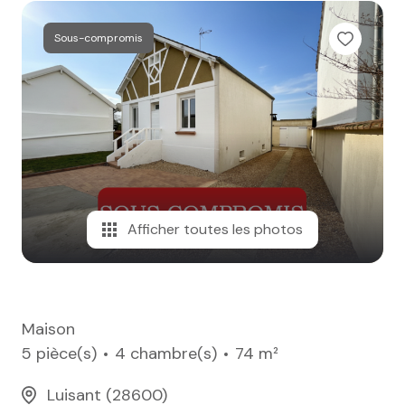
e-mail
Sous-compromis
notre
agence
nos
honoraires
contact
Afficher toutes les photos
Maison
5 pièce(s)
4 chambre(s)
74 m²
Luisant (28600)