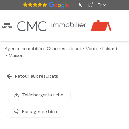
0
Fr
Menu
Agence immobilière Chartres Luisant
Vente
Luisant
accueil
Maison
ventes
Retour aux résultats
nos
biens
Télécharger la fiche
vendus
Partager ce bien
estimation
alerte