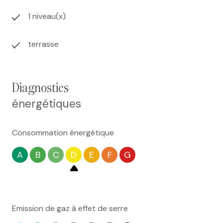
1 niveau(x)
terrasse
diagnostics
énergétiques
Consommation énergétique
A
B
C
D
E
F
G
Emission de gaz à effet de serre