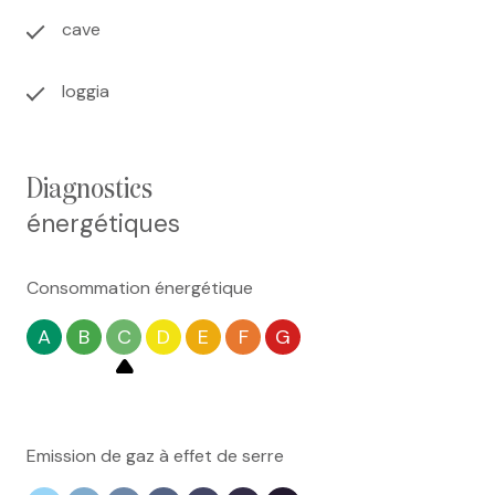
cave
loggia
diagnostics
énergétiques
Consommation énergétique
A
B
C
D
E
F
G
Emission de gaz à effet de serre