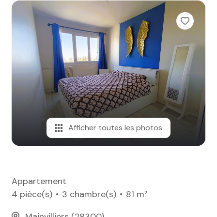
e-mail
notre
agence
nos
honoraires
contact
Afficher toutes les photos
Appartement
4 pièce(s)
3 chambre(s)
81 m²
Mainvilliers (28300)