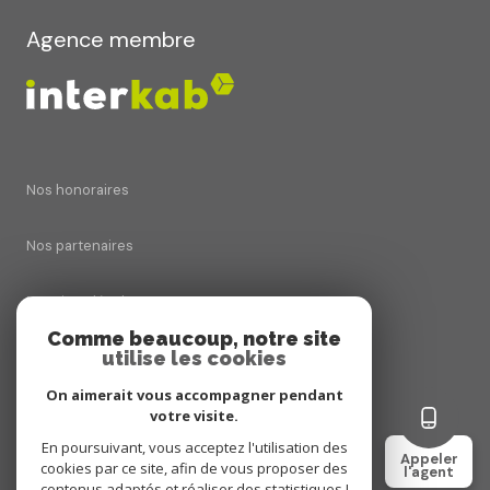
Agence membre
Nos honoraires
Nos partenaires
Mentions légales
Comme beaucoup, notre site
utilise les cookies
Admin
On aimerait vous accompagner pendant
Politique RGPD
votre visite.
En poursuivant, vous acceptez l'utilisation des
Appeler
cookies par ce site, afin de vous proposer des
Cookies
l'agent
contenus adaptés et réaliser des statistiques !