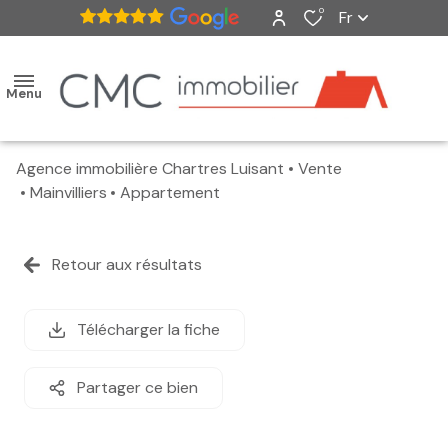
0
Fr
Menu
Agence immobilière Chartres Luisant
Vente
accueil
Mainvilliers
Appartement
ventes
Retour aux résultats
nos
biens
Télécharger la fiche
vendus
Partager ce bien
estimation
alerte