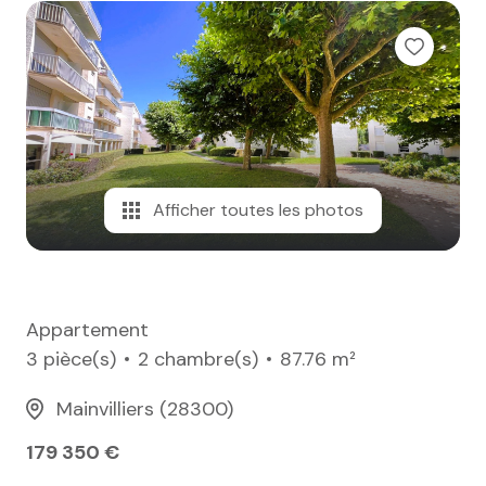
e-mail
notre
agence
nos
honoraires
Afficher toutes les photos
contact
Appartement
3 pièce(s)
2 chambre(s)
87.76 m²
Mainvilliers (28300)
179 350 €