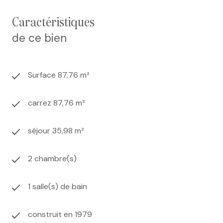
pied de l’immeuble, vous bénéficierez d’une place de
parking privative. Un local à vélos est également à
caractéristiques
disposition.
de ce bien
Cet appartement, très spacieux, a été entièrement
rénové : peintures, chaudière gaz Deville, salle de bain,
aménagement de la cuisine, électricité et sols. Il ne
vous reste plus qu’à poser vos valises ! Une visite
Surface 87,76 m²
s’impose.
carrez 87,76 m²
Les informations sur les risques auxquels ce bien est
séjour 35,98 m²
exposé sont disponibles sur le site
Géorisques
2 chambre(s)
1 salle(s) de bain
construit en 1979